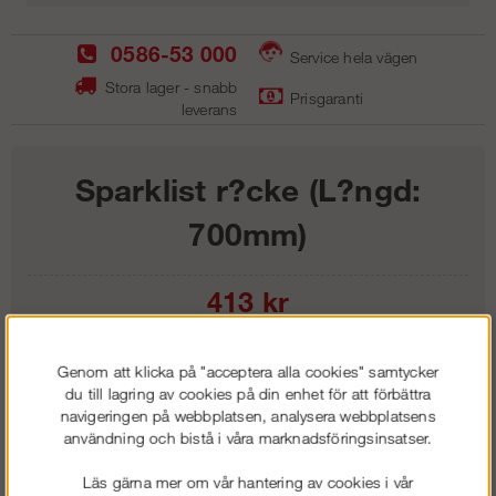
0586-53 000
Service hela vägen
Stora lager - snabb
Prisgaranti
leverans
Sparklist r?cke (L?ngd:
700mm)
413
kr
Lägg i kundvagnen
Genom att klicka på "acceptera alla cookies" samtycker
du till lagring av cookies på din enhet för att förbättra
navigeringen på webbplatsen, analysera webbplatsens
användning och bistå i våra marknadsföringsinsatser.
Frakt:
Klass 1 - 99 kr ex moms
Läs gärna mer om vår hantering av cookies i vår