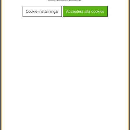
Cookie-inställningar
Acceptera alla cookies
Beskrivning
Detaljerad info
Vanliga frågor
Andra köpte även
VÄLKOMMEN TILL
STEGPROFFSEN.SE
VÄNLIGEN VÄLJ PRIVAT ELLER FÖRETAG NEDAN.
PRIVAT INKL. MOMS