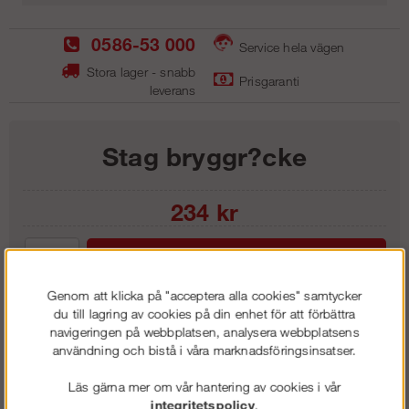
0586-53 000
Service hela vägen
Stora lager - snabb
Prisgaranti
leverans
Stag bryggr?cke
234
kr
Lägg i kundvagnen
Genom att klicka på "acceptera alla cookies" samtycker
du till lagring av cookies på din enhet för att förbättra
navigeringen på webbplatsen, analysera webbplatsens
användning och bistå i våra marknadsföringsinsatser.
Frakt:
Klass 1 - 99 kr ex moms
Artnr:
RRS 3030
Läs gärna mer om vår hantering av cookies i vår
integritetspolicy
.