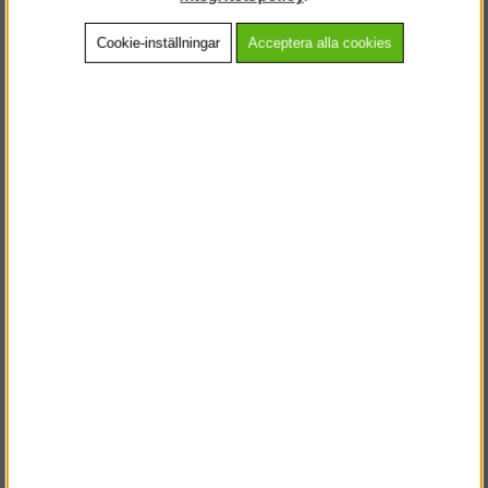
Cookie-inställningar
Acceptera alla cookies
Beskrivning
Detaljerad info
Vanliga frågor
Andra köpte även
VÄLKOMMEN TILL
STEGPROFFSEN.SE
VÄNLIGEN VÄLJ PRIVAT ELLER FÖRETAG NEDAN.
PRIVAT INKL. MOMS