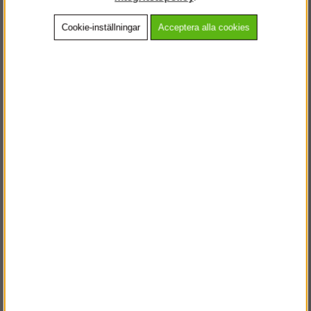
Cookie-inställningar
Acceptera alla cookies
Beskrivning
Detaljerad info
Vanliga frågor
Andra köpte även
VÄLKOMMEN TILL
STEGPROFFSEN.SE
VÄNLIGEN VÄLJ PRIVAT ELLER FÖRETAG NEDAN.
PRIVAT INKL. MOMS