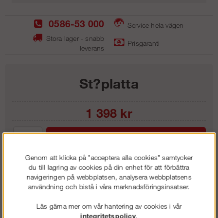
0586-53 000
Service hela vägen
Stora lager - snabb
Prisgaranti
leverans
St?platta
1 398
kr
Lägg i kundvagnen
Genom att klicka på "acceptera alla cookies" samtycker
du till lagring av cookies på din enhet för att förbättra
navigeringen på webbplatsen, analysera webbplatsens
användning och bistå i våra marknadsföringsinsatser.
Frakt:
Klass 1 - 99 kr ex moms
Artnr:
SSP 3040
Läs gärna mer om vår hantering av cookies i vår
integritetspolicy
.