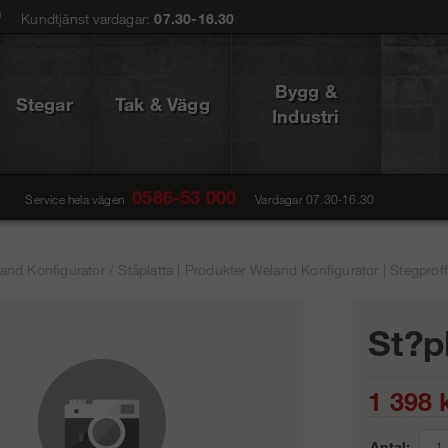
0
Kundtjänst vardagar:
07.30-16.30
Bygg &
Stegar
Tak & Vägg
Industri
0586-53 000
Service hela vägen
Vardagar 07.30-16.30
and Konfigurator
/
Ståplatta | Produkter Weland Konfigurator | Stegprof
St?p
1 398
k
Antal: