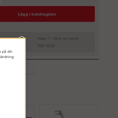
Lägg i kundvagnen
Klass 1 - 99 kr ex moms
RSP 3040
s på din
nvändning
liga frågor