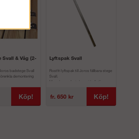
 Svall & Våg (2-
Lyftspak Svall
Joros badstege Svall
Rostfri lyftspak till Joros fällbara stege
 förenkla demontering
Svall.
Man skruvar fast denna i befintliga
inf...
Köp!
Köp!
fr. 650 kr