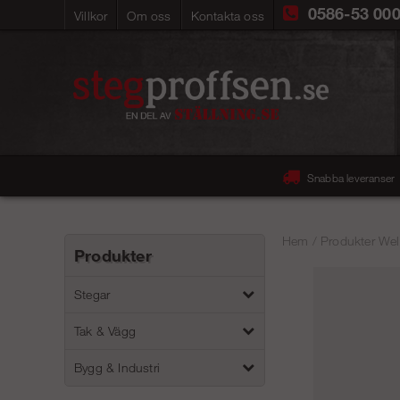
0586-53 00
Villkor
Om oss
Kontakta oss
Snabba leveranser
Hem
/
Produkter Wel
Produkter
Stegar
Tak & Vägg
Bygg & Industri