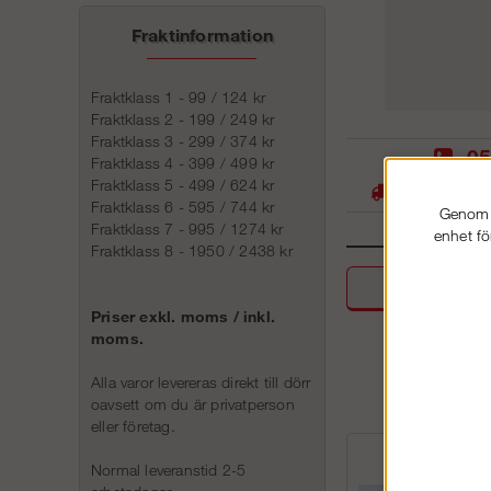
Fraktinformation
Fraktklass 1 - 99 / 124 kr
Fraktklass 2 - 199 / 249 kr
Fraktklass 3 - 299 / 374 kr
05
Fraktklass 4 - 399 / 499 kr
Fraktklass 5 - 499 / 624 kr
Stora lager -
Fraktklass 6 - 595 / 744 kr
Genom a
Fraktklass 7 - 995 / 1274 kr
enhet fö
Fraktklass 8 - 1950 / 2438 kr
Beskri
Priser exkl. moms / inkl.
moms.
Alla varor levereras direkt till dörr
oavsett om du är privatperson
eller företag.
Normal leveranstid 2-5