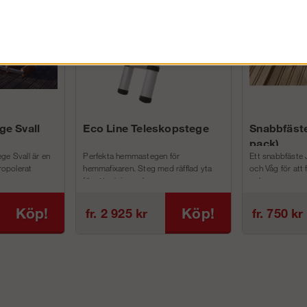
ge Svall
Eco Line Teleskopstege
Snabbfäste
pack)
ge Svall är en
Perfekta hemmastegen för
Ett snabbfäste 
tropolerat
hemmafixaren. Steg med räfflad yta
och Våg för att
för att minimera h...
och m...
Köp!
Köp!
fr. 2 925 kr
fr. 750 kr