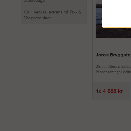
arbetsdagar.
Ca 1 veckas leverans på Tak- &
Väggprodukter.
Joros Bryggste
Vår populäraste badste
fällbar badstege i elek
rostfri...
fr. 4 888 kr