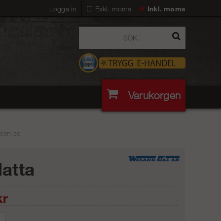
Logga in
Exkl. moms
Inkl. moms
Varukorgen
fsen.se
latta
r