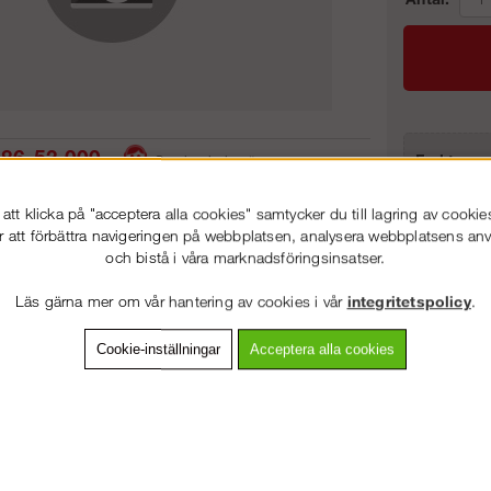
86-53 000
Frakt:
Service hela vägen
Artnr:
 snabb leverans
Prisgaranti
tt klicka på "acceptera alla cookies" samtycker du till lagring av cookie
r att förbättra navigeringen på webbplatsen, analysera webbplatsens a
och bistå i våra marknadsföringsinsatser.
VÄLKOMMEN TILL
STEGPROFFSEN.SE
vning
Detaljerad info
Van
Läs gärna mer om vår hantering av cookies i vår
integritetspolicy
.
VÄNLIGEN VÄLJ PRIVAT ELLER FÖRETAG NEDAN.
Cookie-inställningar
Acceptera alla cookies
Andra köpte även
PRIVAT INKL. MOMS
FÖRETAG EXKL. MOMS