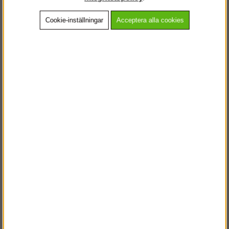
Cookie-inställningar
Acceptera alla cookies
Beskrivning
Detaljerad info
Vanliga frågor
Andra köpte även
VÄLKOMMEN TILL
STEGPROFFSEN.SE
VÄNLIGEN VÄLJ PRIVAT ELLER FÖRETAG NEDAN.
PRIVAT INKL. MOMS