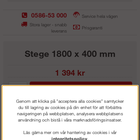
0586-53 000
Service hela vägen
Stora lager - snabb
Prisgaranti
leverans
Stege 1800 x 400 mm
1 394
kr
Lägg i kundvagnen
Genom att klicka på "acceptera alla cookies" samtycker
du till lagring av cookies på din enhet för att förbättra
navigeringen på webbplatsen, analysera webbplatsens
användning och bistå i våra marknadsföringsinsatser.
Frakt:
Klass 6 - 595 kr ex moms
Artnr:
GST 1840
Läs gärna mer om vår hantering av cookies i vår
integritetspolicy
.