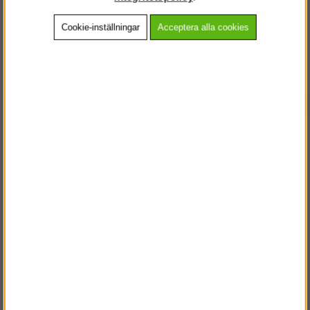
Cookie-inställningar
Acceptera alla cookies
Beskrivning
Detaljerad info
Vanliga frågor
Andra köpte även
VÄLKOMMEN TILL
STEGPROFFSEN.SE
VÄNLIGEN VÄLJ PRIVAT ELLER FÖRETAG NEDAN.
PRIVAT INKL. MOMS