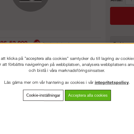
86-53 000
Frakt:
Service hela vägen
Artnr:
 snabb leverans
Prisgaranti
tt klicka på "acceptera alla cookies" samtycker du till lagring av cookie
r att förbättra navigeringen på webbplatsen, analysera webbplatsens a
och bistå i våra marknadsföringsinsatser.
VÄLKOMMEN TILL
STEGPROFFSEN.SE
vning
Detaljerad info
Van
Läs gärna mer om vår hantering av cookies i vår
integritetspolicy
.
VÄNLIGEN VÄLJ PRIVAT ELLER FÖRETAG NEDAN.
Cookie-inställningar
Acceptera alla cookies
Andra köpte även
PRIVAT INKL. MOMS
FÖRETAG EXKL. MOMS