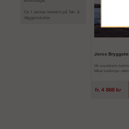
arbetsdagar.
Ca 1 veckas leverans på Tak- &
Väggprodukter.
Joros Bryggste
Vår populäraste badste
fällbar badstege i elek
rostfri...
fr. 4 888 kr