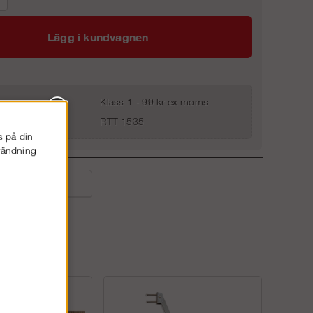
Lägg i kundvagnen
Klass 1 - 99 kr ex moms
RTT 1535
s på din
nvändning
liga frågor