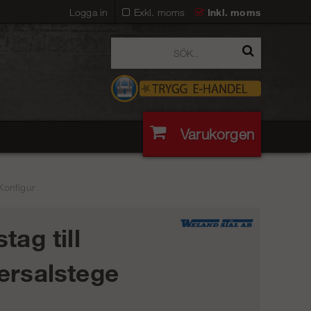
Logga in
Exkl. moms
Inkl. moms
Varukorgen
 Konfigur
tag till
ersalstege
)