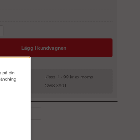
Lägg i kundvagnen
s på din
Klass 1 - 99 kr ex moms
nvändning
GWS 3601
liga frågor