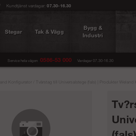
0
Kundtjänst vardagar:
07.30-16.30
Bygg &
Stegar
Tak & Vägg
Industri
0586-53 000
Service hela vägen
Vardagar 07.30-16.30
and Konfigurator
/
Tvärstag till Universalstege (fals) | Produkter Weland
Tv?rs
Univ
(fals