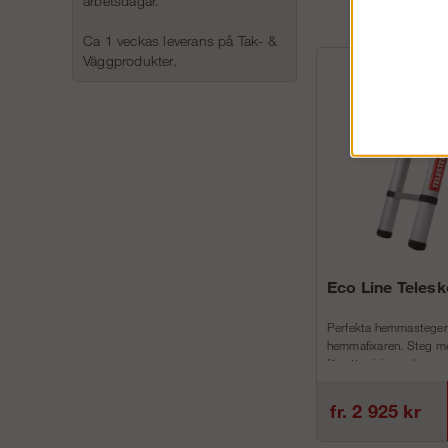
arbetsdagar.
Ca 1 veckas leverans på Tak- &
Väggprodukter.
Eco Line Teles
Perfekta hemmastegen
hemmafixaren. Steg me
för att minimera h...
fr. 2 925 kr