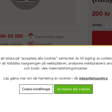
200
kr
Antal:
86-53 000
Service hela vägen
 snabb leverans
Prisgaranti
tt klicka på "acceptera alla cookies" samtycker du till lagring av cookie
Frakt:
r att förbättra navigeringen på webbplatsen, analysera webbplatsens a
och bistå i våra marknadsföringsinsatser.
Artnr:
VÄLKOMMEN TILL
STEGPROFFSEN.SE
Läs gärna mer om vår hantering av cookies i vår
integritetspolicy
.
VÄNLIGEN VÄLJ PRIVAT ELLER FÖRETAG NEDAN.
Cookie-inställningar
Acceptera alla cookies
vning
Detaljerad info
Van
PRIVAT INKL. MOMS
Andra köpte även