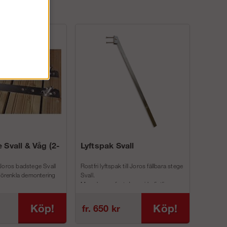
 Svall & Våg (2-
Lyftspak Svall
Joros badstege Svall
Rostfri lyftspak till Joros fällbara stege
 förenkla demontering
Svall.
Man skruvar fast denna i befintliga
inf...
Köp!
Köp!
fr. 650 kr