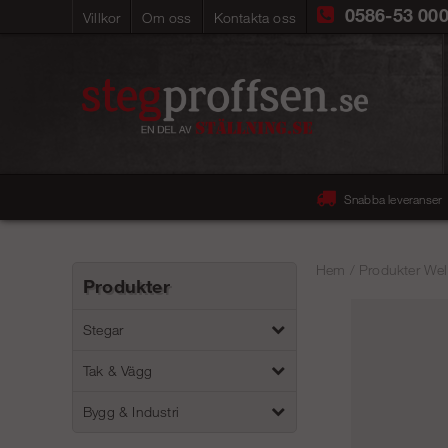
0586-53 00
Villkor
Om oss
Kontakta oss
Snabba leveranser
Hem
/
Produkter Wel
Produkter
Stegar
Tak & Vägg
Bygg & Industri