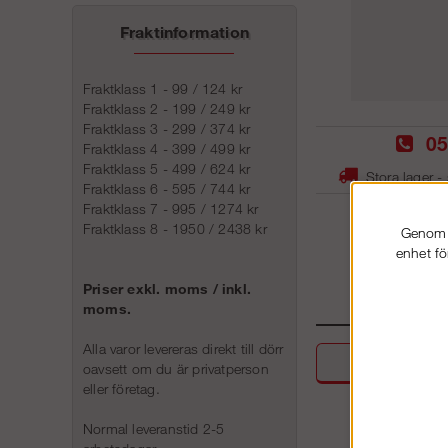
Fraktinformation
Fraktklass 1 - 99 / 124 kr
Fraktklass 2 - 199 / 249 kr
Fraktklass 3 - 299 / 374 kr
05
Fraktklass 4 - 399 / 499 kr
Fraktklass 5 - 499 / 624 kr
Stora lager -
Fraktklass 6 - 595 / 744 kr
Fraktklass 7 - 995 / 1274 kr
Fraktklass 8 - 1950 / 2438 kr
Genom a
enhet fö
Priser exkl. moms / inkl.
moms.
Alla varor levereras direkt till dörr
Beskri
oavsett om du är privatperson
eller företag.
Normal leveranstid 2-5