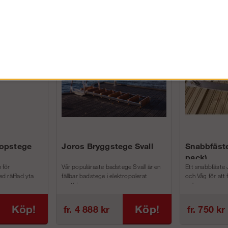
FÖRETAG EXKL. MOMS
kopstege
Joros Bryggstege Svall
Snabbfäste
pack)
 för
Vår populäraste badstege Svall är en
Ett snabbfäste 
d räfflad yta
fällbar badstege i elektropolerat
och Våg för att
rostfri...
och m...
Köp!
Köp!
fr. 4 888 kr
fr. 750 kr