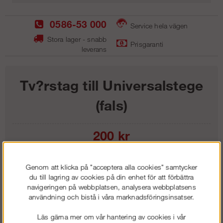
0586-53 000
Service hela vägen
Stora lager - snabb
Prisgaranti
leverans
Tv?rstag till Universalstege
(fals)
200
kr
Lägg i kundvagnen
Genom att klicka på "acceptera alla cookies" samtycker
du till lagring av cookies på din enhet för att förbättra
navigeringen på webbplatsen, analysera webbplatsens
användning och bistå i våra marknadsföringsinsatser.
Frakt:
Klass 1 - 99 kr ex moms
Läs gärna mer om vår hantering av cookies i vår