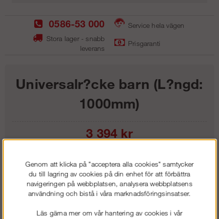
0586-53 000
Service hela vägen
Stora lager - snabb
Prisgaranti
leverans
Universalr?cke barn (L?ngd:
1000mm)
3 394
kr
Lägg i kundvagnen
Genom att klicka på "acceptera alla cookies" samtycker
du till lagring av cookies på din enhet för att förbättra
navigeringen på webbplatsen, analysera webbplatsens
användning och bistå i våra marknadsföringsinsatser.
Frakt:
Klass 1 - 99 kr ex moms
Läs gärna mer om vår hantering av cookies i vår