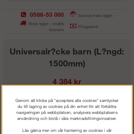
0586-53 000
Service hela vägen
Stora lager - snabb
Prisgaranti
leverans
Universalr?cke barn (L?ngd:
1500mm)
4 384
kr
Lägg i kundvagnen
Genom att klicka på "acceptera alla cookies" samtycker
du till lagring av cookies på din enhet för att förbättra
navigeringen på webbplatsen, analysera webbplatsens
användning och bistå i våra marknadsföringsinsatser.
Frakt:
Klass 1 - 99 kr ex moms
Läs gärna mer om vår hantering av cookies i vår