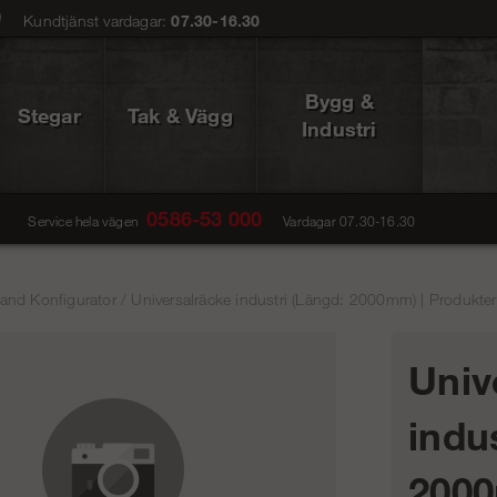
0
Kundtjänst vardagar:
07.30-16.30
Bygg &
Stegar
Tak & Vägg
Industri
0586-53 000
Service hela vägen
Vardagar 07.30-16.30
and Konfigurator
/
Universalräcke industri (Längd: 2000mm) | Produkte
Univ
indu
200