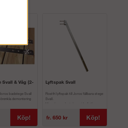
 Svall & Våg (2-
Lyftspak Svall
Joros badstege Svall
Rostfri lyftspak till Joros fällbara stege
 förenkla demontering
Svall.
Man skruvar fast denna i befintliga
inf...
Köp!
Köp!
fr. 650 kr