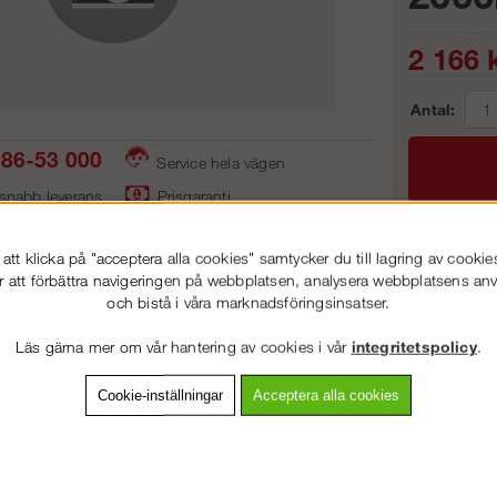
2 166
k
Antal:
86-53 000
Service hela vägen
 snabb leverans
Prisgaranti
tt klicka på "acceptera alla cookies" samtycker du till lagring av cookie
Frakt:
r att förbättra navigeringen på webbplatsen, analysera webbplatsens a
och bistå i våra marknadsföringsinsatser.
Artnr:
VÄLKOMMEN TILL
STEGPROFFSEN.SE
Läs gärna mer om vår hantering av cookies i vår
integritetspolicy
.
VÄNLIGEN VÄLJ PRIVAT ELLER FÖRETAG NEDAN.
Cookie-inställningar
Acceptera alla cookies
vning
Detaljerad info
Van
PRIVAT INKL. MOMS
Andra köpte även