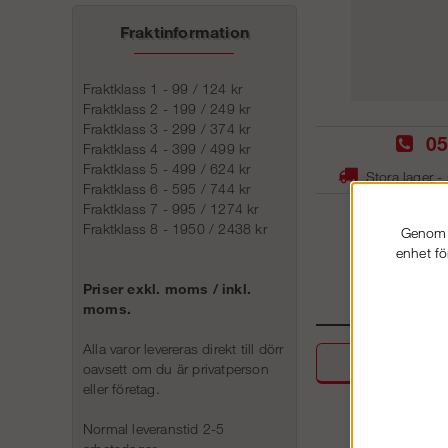
Fraktinformation
Fraktklass 1 - 99 / 124 kr
Fraktklass 2 - 199 / 249 kr
Fraktklass 3 - 299 / 374 kr
05
Fraktklass 4 - 399 / 499 kr
Fraktklass 5 - 499 / 624 kr
Stora lager -
Fraktklass 6 - 595 / 744 kr
Fraktklass 7 - 995 / 1274 kr
Fraktklass 8 - 1950 / 2438 kr
Genom a
enhet fö
Priser exkl. moms / inkl.
moms.
Alla varor levereras direkt till dörr
Beskri
oavsett om du är privatperson
eller företag.
Normal leveranstid 2-5