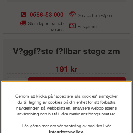
0586-53 000
Service hela vägen
Stora lager - snabb
Prisgaranti
leverans
V?ggf?ste f?llbar stege zm
191
kr
Lägg i kundvagnen
Genom att klicka på "acceptera alla cookies" samtycker
du till lagring av cookies på din enhet för att förbättra
navigeringen på webbplatsen, analysera webbplatsens
användning och bistå i våra marknadsföringsinsatser.
Frakt:
Klass 1 - 99 kr ex moms
Artnr:
RFS 0012
Läs gärna mer om vår hantering av cookies i vår
integritetspolicy
.