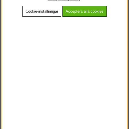
Cookie-inställningar
Acceptera alla cookies
Beskrivning
Detaljerad info
Vanliga frågor
Andra köpte även
VÄLKOMMEN TILL
STEGPROFFSEN.SE
VÄNLIGEN VÄLJ PRIVAT ELLER FÖRETAG NEDAN.
PRIVAT INKL. MOMS