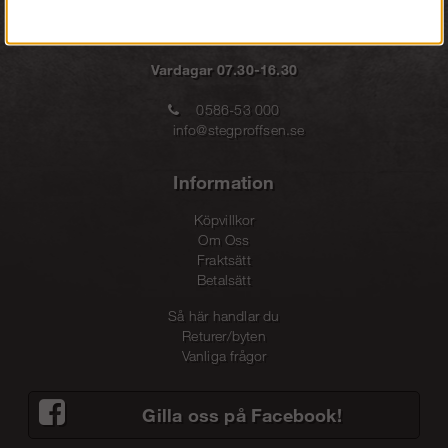
Vardagar 07.30-16.30
0586-53 000
info@stegproffsen.se
Information
Köpvillkor
Om Oss
Fraktsätt
Betalsätt
Så här handlar du
Returer/byten
Vanliga frågor
Gilla oss på Facebook!