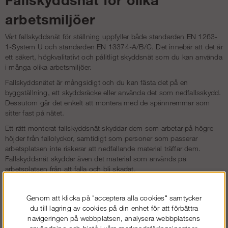
arbetsmiljöer
Vårt fallskyddsnät för ställning uppfyller både standarden EN 1263-
1-System U och standarden EN 13374-A/B/C. Det innebär att det är
ett säkert, högkvalitativt och pålitligt skyddsnät som du kan använda
i många olika arbetsmiljöer.
Fallskyddsnätet är mångsidigt och du kan fästa det på en
byggställning, ett skyddsräcke eller använda det som nedfallsskydd.
Dessutom går det enkelt att montera med de spännremmar som
sitter fast på nätet.
Ett rätt monterat fallskyddsnät skyddar dem som arbetar på högre
höjder från fallolyckor, samtidigt som personer som passerar
arbetsplatsen inte riskerar att nedfallande material träffar dem.
Fallskyddsnät skyddar även det material som används på
arbetsplatsen från att falla och bli skadat.
Olika tillbehör till säkerhetsnät
Genom att klicka på "acceptera alla cookies" samtycker
Hos oss hittar du även olika tillbehör till fallskyddsnät, såsom extra
du till lagring av cookies på din enhet för att förbättra
spännband och horisontalstag. Extra spännband är ett måste om
navigeringen på webbplatsen, analysera webbplatsens
du ska sätta upp ett långt fallskyddsnät eftersom du måste fästa fler