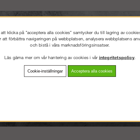
tt klicka på "acceptera alla cookies" samtycker du till lagring av cookie
r att förbättra navigeringen på webbplatsen, analysera webbplatsens a
VÄLKOMMEN TILL
STEGPROFFSEN.SE
och bistå i våra marknadsföringsinsatser.
VÄNLIGEN VÄLJ PRIVAT ELLER FÖRETAG NEDAN.
Läs gärna mer om vår hantering av cookies i vår
integritetspolicy
.
Cookie-inställningar
Acceptera alla cookies
PRIVAT INKL. MOMS
FÖRETAG EXKL. MOMS