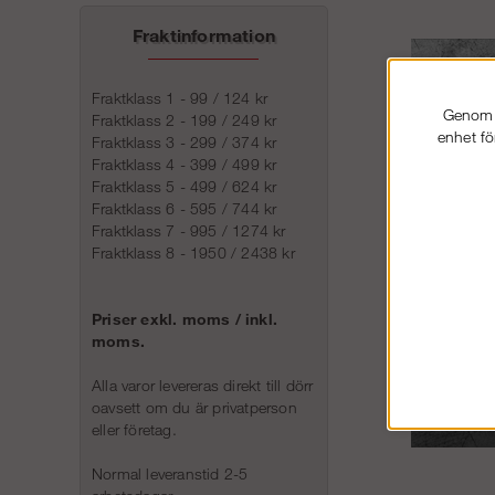
Fraktinformation
Fraktklass 1 - 99 / 124 kr
Genom a
Fraktklass 2 - 199 / 249 kr
enhet fö
Fraktklass 3 - 299 / 374 kr
Fraktklass 4 - 399 / 499 kr
Fraktklass 5 - 499 / 624 kr
Fraktklass 6 - 595 / 744 kr
Fraktklass 7 - 995 / 1274 kr
Fraktklass 8 - 1950 / 2438 kr
Priser exkl. moms / inkl.
moms.
Alla varor levereras direkt till dörr
oavsett om du är privatperson
eller företag.
Normal leveranstid 2-5