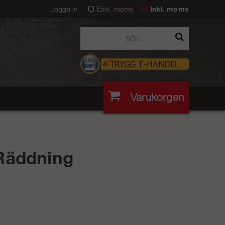
Logga in
Exkl. moms
Inkl. moms
Varukorgen
 Räddning