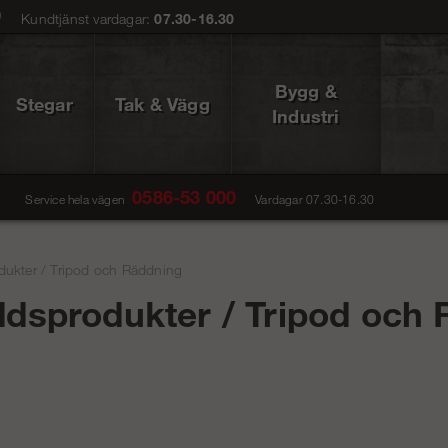
0
Kundtjänst vardagar:
07.30-16.30
Bygg &
Stegar
Tak & Vägg
Industri
0586-53 000
Service hela vägen
Vardagar 07.30-16.30
dukter
/
Tripod och Räddning
ddsprodukter / Tripod och