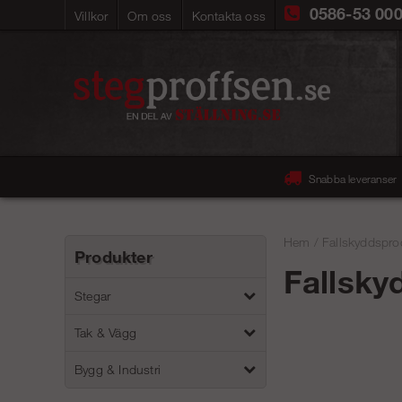
0586-53 00
Villkor
Om oss
Kontakta oss
Snabba leveranser
Hem
/
Fallskyddspro
Produkter
Fallsky
Stegar
Tak & Vägg
Bygg & Industri