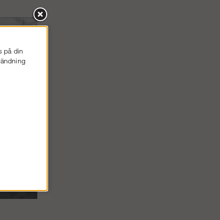
s på din
nvändning