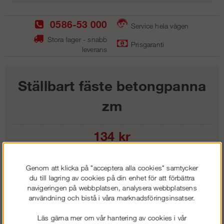
0586-53 000
Service hela vägen
Stora lager - snabb
Prisgaranti
leverans
Ställbart fäste betongpanna
zm
134
kr
Lägg i kundvagnen
Genom att klicka på "acceptera alla cookies" samtycker
du till lagring av cookies på din enhet för att förbättra
navigeringen på webbplatsen, analysera webbplatsens
användning och bistå i våra marknadsföringsinsatser.
Frakt:
Klass 1 - 99 kr ex moms
Läs gärna mer om vår hantering av cookies i vår