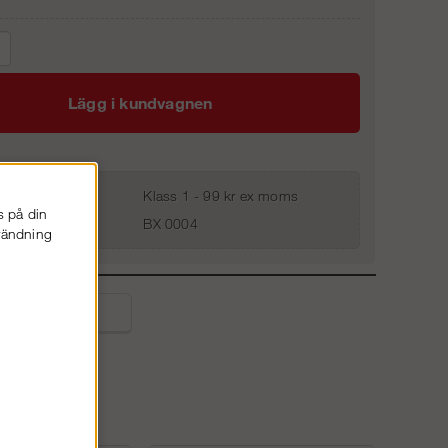
Lägg i kundvagnen
Klass 1 - 99 kr ex moms
s på din
BX 0004
nvändning
liga frågor