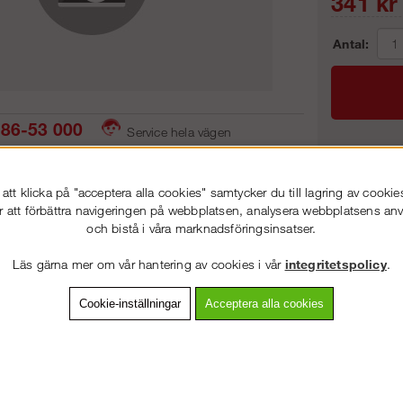
341
kr
Antal:
86-53 000
Service hela vägen
 snabb leverans
Prisgaranti
Frakt:
tt klicka på "acceptera alla cookies" samtycker du till lagring av cookie
Artnr:
r att förbättra navigeringen på webbplatsen, analysera webbplatsens a
och bistå i våra marknadsföringsinsatser.
VÄLKOMMEN TILL
STEGPROFFSEN.SE
Läs gärna mer om vår hantering av cookies i vår
integritetspolicy
.
VÄNLIGEN VÄLJ PRIVAT ELLER FÖRETAG NEDAN.
vning
Detaljerad info
Van
Cookie-inställningar
Acceptera alla cookies
Andra köpte även
PRIVAT INKL. MOMS