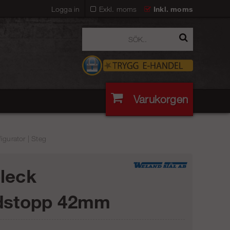
Logga in
Exkl. moms
Inkl. moms
Varukorgen
gurator | Steg
leck
dstopp 42mm