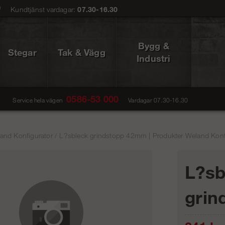
0
Kundtjänst vardagar:
07.30-16.30
Bygg &
Stegar
Tak & Vägg
Industri
0586-53 000
Service hela vägen
Vardagar 07.30-16.30
and Konfigurator
/
L?sbleck grindstopp 42mm | Produkter Weland Konfi
L?sb
grin