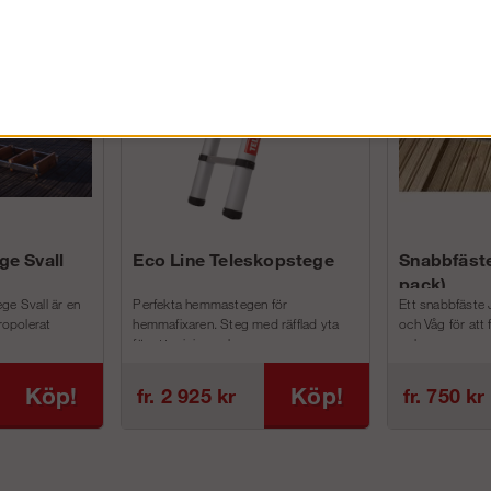
FÖRETAG EXKL. MOMS
ge Svall
Eco Line Teleskopstege
Snabbfäste
pack)
ge Svall är en
Perfekta hemmastegen för
Ett snabbfäste 
tropolerat
hemmafixaren. Steg med räfflad yta
och Våg för att
för att minimera h...
och m...
Köp!
Köp!
fr. 2 925 kr
fr. 750 kr