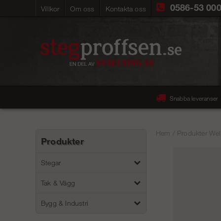
0586-53 00
Villkor
Om oss
Kontakta oss
Snabba leveranser
Hem
/
Produkter Wel
Produkter
Stegar
Tak & Vägg
Bygg & Industri