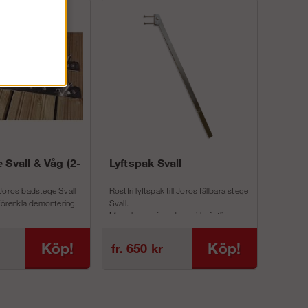
 Svall & Våg (2-
Lyftspak Svall
Joros badstege Svall
Rostfri lyftspak till Joros fällbara stege
 förenkla demontering
Svall.
Man skruvar fast denna i befintliga
inf...
Köp!
Köp!
fr. 650 kr