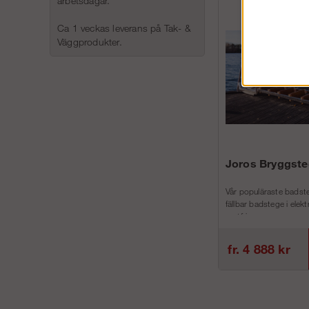
arbetsdagar.
Ca 1 veckas leverans på Tak- &
Väggprodukter.
Joros Bryggste
Vår populäraste badste
fällbar badstege i elek
rostfri...
fr. 4 888 kr