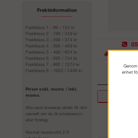
Fraktinformation
Fraktklass 1 - 99 / 124 kr
Fraktklass 2 - 199 / 249 kr
Fraktklass 3 - 299 / 374 kr
05
Fraktklass 4 - 399 / 499 kr
Fraktklass 5 - 499 / 624 kr
Stora lager -
Fraktklass 6 - 595 / 744 kr
Fraktklass 7 - 995 / 1274 kr
Genom a
Fraktklass 8 - 1950 / 2438 kr
enhet fö
Priser exkl. moms / inkl.
moms.
Beskri
Alla varor levereras direkt till dörr
oavsett om du är privatperson
eller företag.
Normal leveranstid 2-5