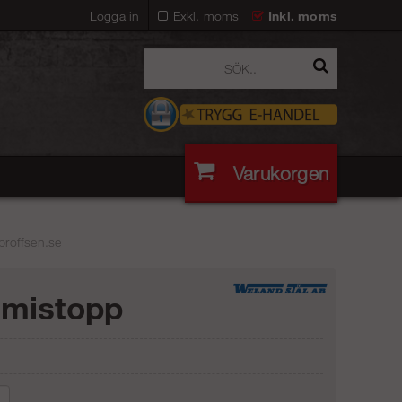
Logga in
Exkl. moms
Inkl. moms
Varukorgen
proffsen.se
mistopp