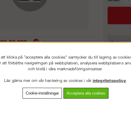
86-53 000
Frakt:
Service hela vägen
Artnr:
 snabb leverans
Prisgaranti
tt klicka på "acceptera alla cookies" samtycker du till lagring av cookie
r att förbättra navigeringen på webbplatsen, analysera webbplatsens a
och bistå i våra marknadsföringsinsatser.
VÄLKOMMEN TILL
STEGPROFFSEN.SE
vning
Detaljerad info
Van
Läs gärna mer om vår hantering av cookies i vår
integritetspolicy
.
VÄNLIGEN VÄLJ PRIVAT ELLER FÖRETAG NEDAN.
Cookie-inställningar
Acceptera alla cookies
Andra köpte även
PRIVAT INKL. MOMS
FÖRETAG EXKL. MOMS