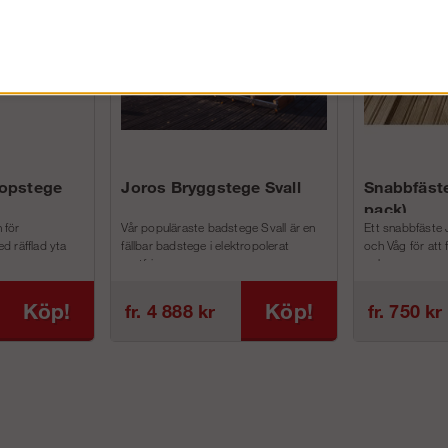
kopstege
Joros Bryggstege Svall
Snabbfäste
pack)
 för
Vår populäraste badstege Svall är en
Ett snabbfäste 
d räfflad yta
fällbar badstege i elektropolerat
och Våg för att
rostfri...
och m...
Köp!
Köp!
fr. 4 888 kr
fr. 750 kr