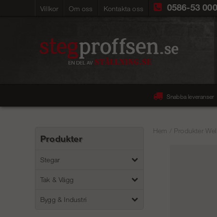
0586-53 00
Villkor
Om oss
Kontakta oss
Snabba leveranser
Hem
/
Produkter Wel
Produkter
Stegar
Tak & Vägg
Bygg & Industri