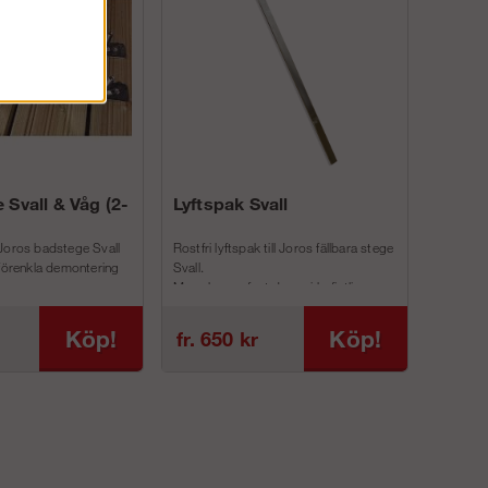
 Svall & Våg (2-
Lyftspak Svall
Joros badstege Svall
Rostfri lyftspak till Joros fällbara stege
 förenkla demontering
Svall.
Man skruvar fast denna i befintliga
inf...
Köp!
Köp!
fr. 650 kr