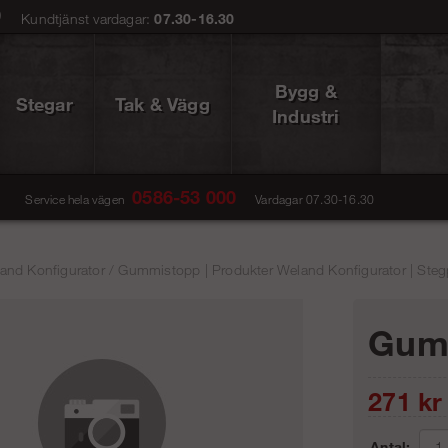
0
Kundtjänst vardagar:
07.30-16.30
Bygg &
Stegar
Tak & Vägg
Industri
0586-53 000
Service hela vägen
Vardagar 07.30-16.30
and Konfigurator
/
Gummistopp | Produkter Weland Konfigurator | Steg
Gum
271
kr
Antal: