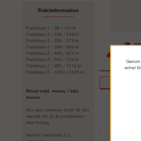
Fraktinformation
Fraktklass 1 - 99 / 124 kr
Fraktklass 2 - 199 / 249 kr
Fraktklass 3 - 299 / 374 kr
05
Fraktklass 4 - 399 / 499 kr
Fraktklass 5 - 499 / 624 kr
Stora lager -
Fraktklass 6 - 595 / 744 kr
Genom a
Fraktklass 7 - 995 / 1274 kr
enhet fö
Fraktklass 8 - 1950 / 2438 kr
Beskri
Priser exkl. moms / inkl.
moms.
Alla varor levereras direkt till dörr
oavsett om du är privatperson
eller företag.
Normal leveranstid 2-5