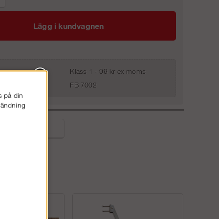
Lägg i kundvagnen
Klass 1 - 99 kr ex moms
FB 7002
s på din
nvändning
liga frågor