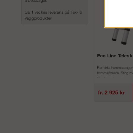
arbetsdagar.
Ca 1 veckas leverans på Tak- &
Väggprodukter.
Eco Line Teles
Perfekta hemmastegen
hemmafixaren. Steg me
för att minimera h...
fr. 2 925 kr