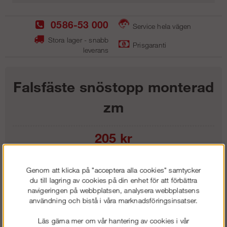
0586-53 000
Service hela vägen
Stora lager - snabb
Prisgaranti
leverans
Falsfäste snöstopp monterad
zm
205
kr
Lägg i kundvagnen
Genom att klicka på "acceptera alla cookies" samtycker
du till lagring av cookies på din enhet för att förbättra
navigeringen på webbplatsen, analysera webbplatsens
användning och bistå i våra marknadsföringsinsatser.
Frakt:
Klass 1 - 99 kr ex moms
Läs gärna mer om vår hantering av cookies i vår