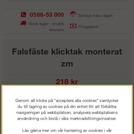
0586-53 000
Service hela vägen
Stora lager - snabb
Prisgaranti
leverans
Falsfäste klicktak monterat
zm
218
kr
Lägg i kundvagnen
Genom att klicka på "acceptera alla cookies" samtycker
du till lagring av cookies på din enhet för att förbättra
navigeringen på webbplatsen, analysera webbplatsens
användning och bistå i våra marknadsföringsinsatser.
Frakt:
Klass 1 - 99 kr ex moms
Läs gärna mer om vår hantering av cookies i vår