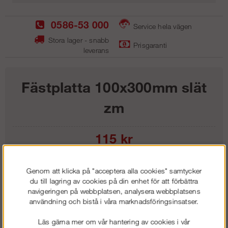
0586-53 000
Service hela vägen
Stora lager - snabb
Prisgaranti
leverans
Fästplatta 100x300mm slät
zm
115
kr
Lägg i kundvagnen
Genom att klicka på "acceptera alla cookies" samtycker
du till lagring av cookies på din enhet för att förbättra
navigeringen på webbplatsen, analysera webbplatsens
användning och bistå i våra marknadsföringsinsatser.
Frakt:
Klass 1 - 99 kr ex moms
Läs gärna mer om vår hantering av cookies i vår