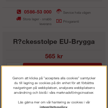
0586-53 000
Service hela vägen
Stora lager - snabb
Prisgaranti
leverans
R?ckesstolpe EU-Brygga
565
kr
Lägg i kundvagnen
Genom att klicka på "acceptera alla cookies" samtycker
du till lagring av cookies på din enhet för att förbättra
navigeringen på webbplatsen, analysera webbplatsens
användning och bistå i våra marknadsföringsinsatser.
Frakt:
Klass 1 - 99 kr ex moms
Artnr:
GEU 1100
Läs gärna mer om vår hantering av cookies i vår
integritetspolicy
.