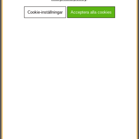
Cookie-inställningar
Acceptera alla cookies
Beskrivning
Detaljerad info
Vanliga frågor
Andra köpte även
VÄLKOMMEN TILL
STEGPROFFSEN.SE
VÄNLIGEN VÄLJ PRIVAT ELLER FÖRETAG NEDAN.
PRIVAT INKL. MOMS