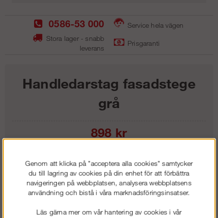
0586-53 000
Service hela vägen
Stora lager - snabb
Prisgaranti
leverans
Handledarstag fasadstege
grå
898
kr
Lägg i kundvagnen
Genom att klicka på "acceptera alla cookies" samtycker
du till lagring av cookies på din enhet för att förbättra
navigeringen på webbplatsen, analysera webbplatsens
användning och bistå i våra marknadsföringsinsatser.
Frakt:
Klass 1 - 99 kr ex moms
Läs gärna mer om vår hantering av cookies i vår