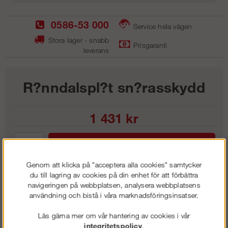
0586-53 000
Service hela vägen
Stora lager - snabb
Prisgaranti
leverans
R?nndalspl?t sn?rasskydd
1 431
kr
Lägg i kundvagnen
Genom att klicka på "acceptera alla cookies" samtycker
du till lagring av cookies på din enhet för att förbättra
navigeringen på webbplatsen, analysera webbplatsens
användning och bistå i våra marknadsföringsinsatser.
Frakt:
Klass 1 - 99 kr ex moms
Artnr:
GRP 1000
Läs gärna mer om vår hantering av cookies i vår
integritetspolicy
.