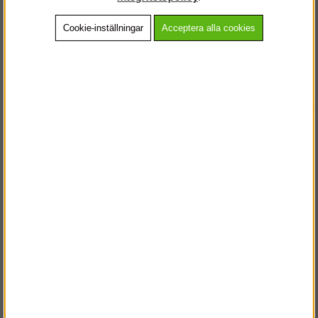
Cookie-inställningar
Acceptera alla cookies
Beskrivning
Detaljerad info
Vanliga frågor
Andra köpte även
VÄLKOMMEN TILL
STEGPROFFSEN.SE
VÄNLIGEN VÄLJ PRIVAT ELLER FÖRETAG NEDAN.
PRIVAT INKL. MOMS