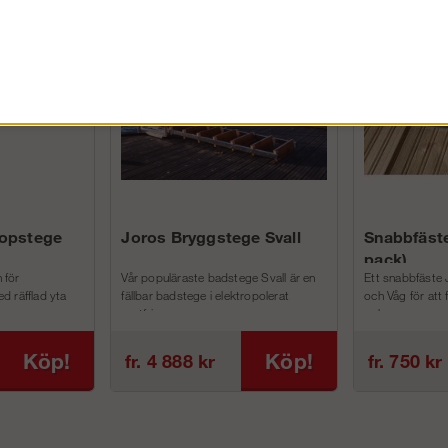
FÖRETAG EXKL. MOMS
kopstege
Joros Bryggstege Svall
Snabbfäste
pack)
 för
Vår populäraste badstege Svall är en
Ett snabbfäste 
d räfflad yta
fällbar badstege i elektropolerat
och Våg för att
rostfri...
och m...
Köp!
Köp!
fr. 4 888 kr
fr. 750 kr