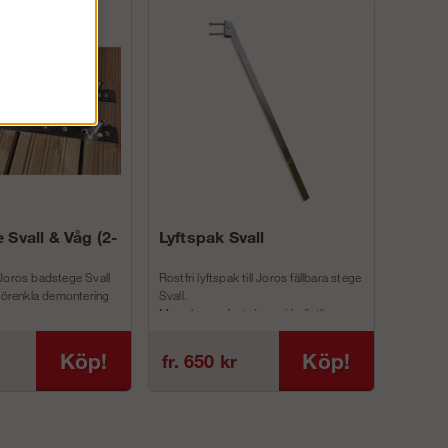
 Svall & Våg (2-
Lyftspak Svall
Joros badstege Svall
Rostfri lyftspak till Joros fällbara stege
 förenkla demontering
Svall.
Man skruvar fast denna i befintliga
inf...
Köp!
Köp!
fr. 650 kr