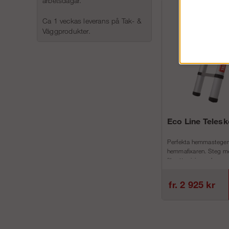
arbetsdagar.
Ca 1 veckas leverans på Tak- &
Väggprodukter.
Eco Line Teles
Perfekta hemmastegen
hemmafixaren. Steg me
för att minimera h...
fr. 2 925 kr