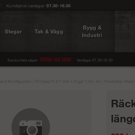
0
Kundtjänst vardagar:
07.30-16.30
Bygg &
Stegar
Tak & Vägg
Industri
0586-53 000
Service hela vägen
Vardagar 07.30-16.30
and Konfigurator
/
R?ckesr?r 27 mm L?ngd 1,5m zm | Produkter Weland
Räc
läng