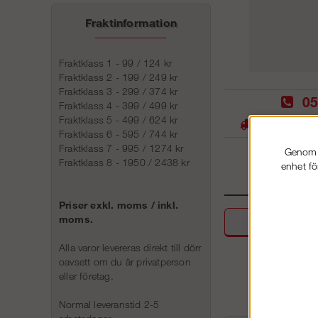
Fraktinformation
Fraktklass 1 - 99 / 124 kr
Fraktklass 2 - 199 / 249 kr
Fraktklass 3 - 299 / 374 kr
05
Fraktklass 4 - 399 / 499 kr
Fraktklass 5 - 499 / 624 kr
Stora lager -
Fraktklass 6 - 595 / 744 kr
Fraktklass 7 - 995 / 1274 kr
Genom a
Fraktklass 8 - 1950 / 2438 kr
enhet fö
Priser exkl. moms / inkl.
moms.
Beskri
Alla varor levereras direkt till dörr
oavsett om du är privatperson
eller företag.
Normal leveranstid 2-5