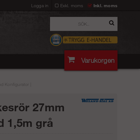
Logga in
Exkl. moms
Inkl. moms
Varukorgen
 Konfigurator |
kesrör 27mm
d 1,5m grå