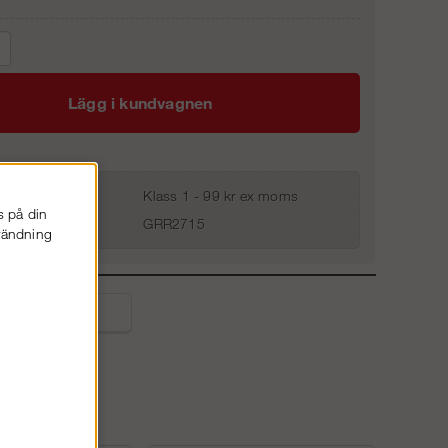
Lägg i kundvagnen
Klass 1 - 99 kr ex moms
s på din
GRR2715
nvändning
liga frågor