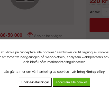
220
kr
Antal:
86-53 000
Service hela vägen
 snabb leverans
Prisgaranti
Frakt:
tt klicka på "acceptera alla cookies" samtycker du till lagring av cookie
Artnr:
r att förbättra navigeringen på webbplatsen, analysera webbplatsens a
och bistå i våra marknadsföringsinsatser.
VÄLKOMMEN TILL
STEGPROFFSEN.SE
Läs gärna mer om vår hantering av cookies i vår
integritetspolicy
.
VÄNLIGEN VÄLJ PRIVAT ELLER FÖRETAG NEDAN.
vning
Detaljerad info
Van
Cookie-inställningar
Acceptera alla cookies
Andra köpte även
PRIVAT INKL. MOMS