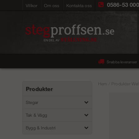
0586-53 00
Villkor
Om oss
Kontakta oss
Snabba leveranser
Hem
/
Produkter Wel
Produkter
Stegar
Tak & Vägg
Bygg & Industri