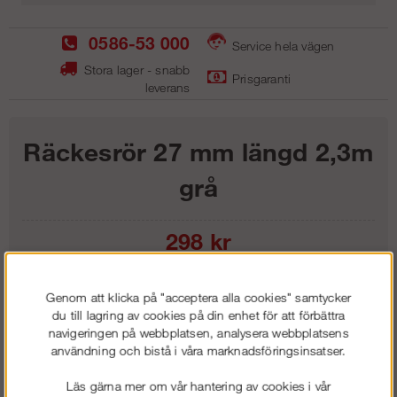
0586-53 000
Service hela vägen
Stora lager - snabb
Prisgaranti
leverans
Räckesrör 27 mm längd 2,3m
grå
298
kr
Lägg i kundvagnen
Genom att klicka på "acceptera alla cookies" samtycker
du till lagring av cookies på din enhet för att förbättra
navigeringen på webbplatsen, analysera webbplatsens
användning och bistå i våra marknadsföringsinsatser.
Frakt:
Klass 1 - 99 kr ex moms
Läs gärna mer om vår hantering av cookies i vår