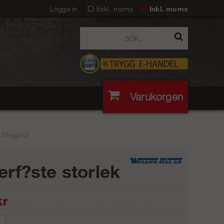
Logga in
Exkl. moms
Inkl. moms
Varukorgen
| Stegprof
ferf?ste storlek
r