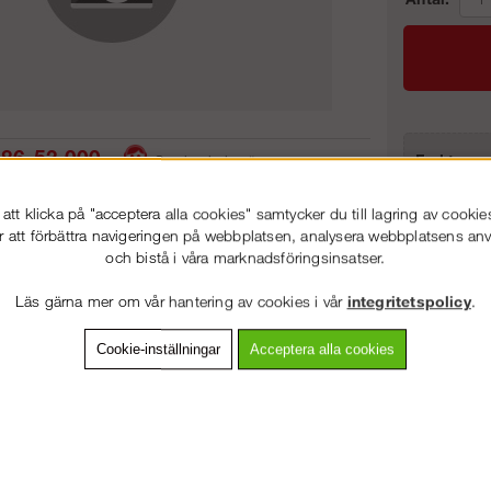
86-53 000
Frakt:
Service hela vägen
Artnr:
 snabb leverans
Prisgaranti
tt klicka på "acceptera alla cookies" samtycker du till lagring av cookie
r att förbättra navigeringen på webbplatsen, analysera webbplatsens a
och bistå i våra marknadsföringsinsatser.
VÄLKOMMEN TILL
STEGPROFFSEN.SE
vning
Detaljerad info
Van
Läs gärna mer om vår hantering av cookies i vår
integritetspolicy
.
VÄNLIGEN VÄLJ PRIVAT ELLER FÖRETAG NEDAN.
Cookie-inställningar
Acceptera alla cookies
Andra köpte även
PRIVAT INKL. MOMS
FÖRETAG EXKL. MOMS