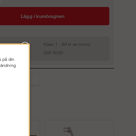
Lägg i kundvagnen
Klass 1 - 99 kr ex moms
GSF 5000
s på din
nvändning
liga frågor