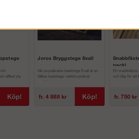
kopstege
Joros Bryggstege Svall
Snabbfäste
pack)
 för
Vår populäraste badstege Svall är en
Ett snabbfäste 
d räfflad yta
fällbar badstege i elektropolerat
och Våg för att
rostfri...
och m...
Köp!
Köp!
fr. 4 888 kr
fr. 750 kr