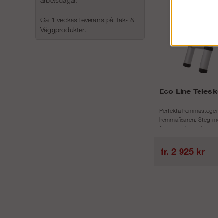
arbetsdagar.
Ca 1 veckas leverans på Tak- &
Väggprodukter.
Eco Line Teles
Perfekta hemmastegen
hemmafixaren. Steg me
för att minimera h...
fr. 2 925 kr