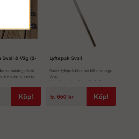
 Svall & Våg (2-
Lyftspak Svall
Joros badstege Svall
Rostfri lyftspak till Joros fällbara stege
 förenkla demontering
Svall.
Man skruvar fast denna i befintliga
inf...
Köp!
Köp!
fr. 650 kr