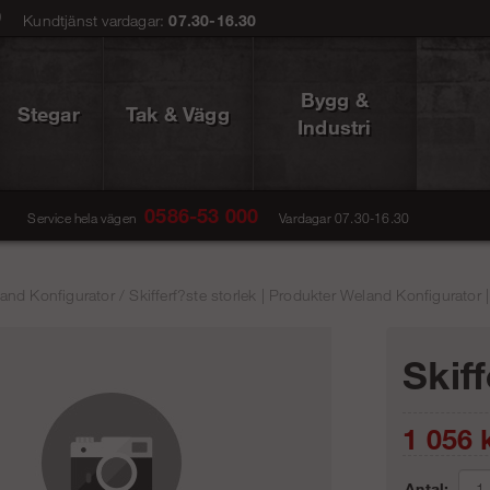
0
Kundtjänst vardagar:
07.30-16.30
Bygg &
Stegar
Tak & Vägg
Industri
0586-53 000
Service hela vägen
Vardagar 07.30-16.30
and Konfigurator
/
Skifferf?ste storlek | Produkter Weland Konfigurator 
Skif
1 056
k
Antal: