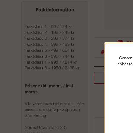
Fraktinformation
Fraktklass 1 - 99 / 124 kr
Fraktklass 2 - 199 / 249 kr
Fraktklass 3 - 299 / 374 kr
05
Fraktklass 4 - 399 / 499 kr
Fraktklass 5 - 499 / 624 kr
Stora lager -
Fraktklass 6 - 595 / 744 kr
Genom a
Fraktklass 7 - 995 / 1274 kr
enhet fö
Fraktklass 8 - 1950 / 2438 kr
Beskri
Priser exkl. moms / inkl.
moms.
Alla varor levereras direkt till dörr
oavsett om du är privatperson
eller företag.
Normal leveranstid 2-5