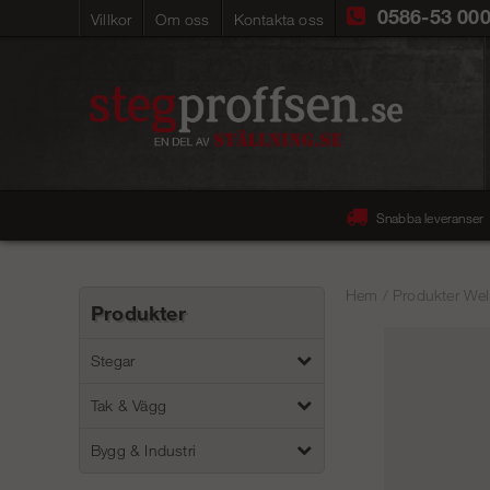
0586-53 00
Villkor
Om oss
Kontakta oss
Snabba leveranser
Hem
/
Produkter Wel
Produkter
Stegar
Tak & Vägg
Bygg & Industri