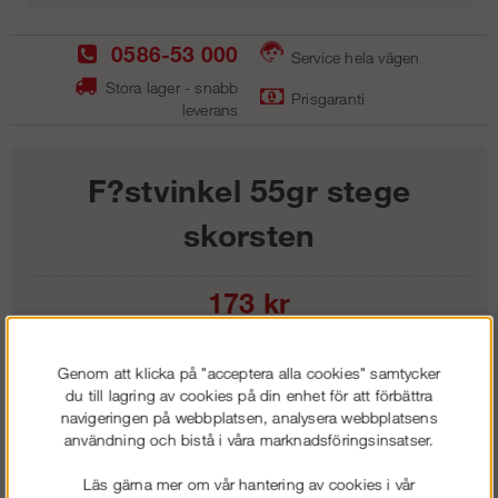
0586-53 000
Service hela vägen
Stora lager - snabb
Prisgaranti
leverans
F?stvinkel 55gr stege
skorsten
173
kr
Lägg i kundvagnen
Genom att klicka på "acceptera alla cookies" samtycker
du till lagring av cookies på din enhet för att förbättra
navigeringen på webbplatsen, analysera webbplatsens
användning och bistå i våra marknadsföringsinsatser.
Frakt:
Klass 1 - 99 kr ex moms
Läs gärna mer om vår hantering av cookies i vår