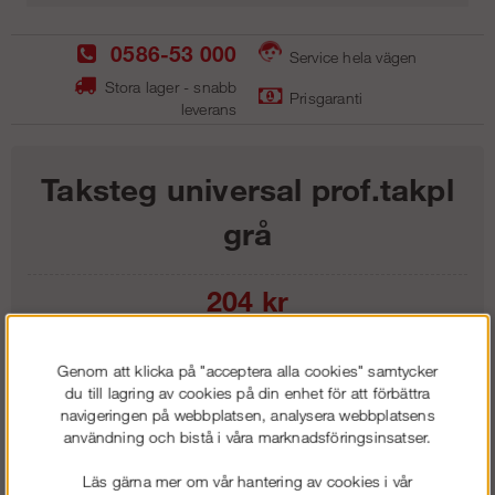
0586-53 000
Service hela vägen
Stora lager - snabb
Prisgaranti
leverans
Taksteg universal prof.takpl
grå
204
kr
Lägg i kundvagnen
Genom att klicka på "acceptera alla cookies" samtycker
du till lagring av cookies på din enhet för att förbättra
navigeringen på webbplatsen, analysera webbplatsens
användning och bistå i våra marknadsföringsinsatser.
Frakt:
Klass 1 - 99 kr ex moms
Läs gärna mer om vår hantering av cookies i vår