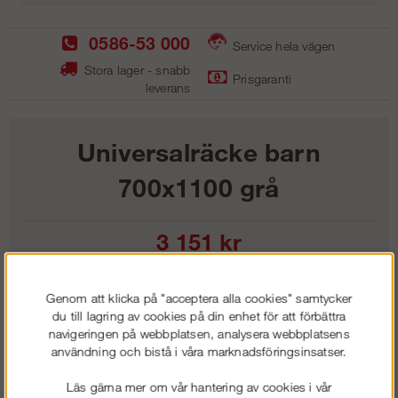
0586-53 000
Service hela vägen
Stora lager - snabb
Prisgaranti
leverans
Universalräcke barn
700x1100 grå
3 151
kr
Lägg i kundvagnen
Genom att klicka på "acceptera alla cookies" samtycker
du till lagring av cookies på din enhet för att förbättra
navigeringen på webbplatsen, analysera webbplatsens
användning och bistå i våra marknadsföringsinsatser.
Frakt:
Klass 1 - 99 kr ex moms
Läs gärna mer om vår hantering av cookies i vår