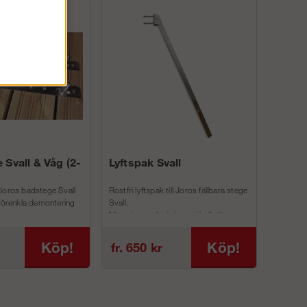
 Svall & Våg (2-
Lyftspak Svall
Joros badstege Svall
Rostfri lyftspak till Joros fällbara stege
 förenkla demontering
Svall.
Man skruvar fast denna i befintliga
inf...
Köp!
Köp!
fr. 650 kr