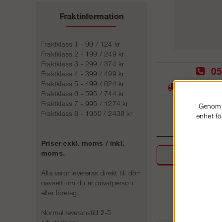
Fraktinformation
Fraktklass 1 - 99 / 124 kr
Fraktklass 2 - 199 / 249 kr
Fraktklass 3 - 299 / 374 kr
05
Fraktklass 4 - 399 / 499 kr
Fraktklass 5 - 499 / 624 kr
Stora lager -
Fraktklass 6 - 595 / 744 kr
Fraktklass 7 - 995 / 1274 kr
Genom a
Fraktklass 8 - 1950 / 2438 kr
enhet fö
Priser exkl. moms / inkl.
moms.
Beskri
Alla varor levereras direkt till dörr
oavsett om du är privatperson
eller företag.
Normal leveranstid 2-5