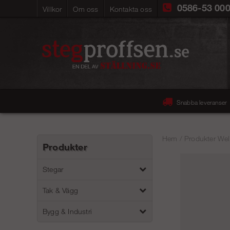
0586-53 00
Villkor
Om oss
Kontakta oss
Snabba leveranser
Hem
/
Produkter Wel
Produkter
Stegar
Tak & Vägg
Bygg & Industri