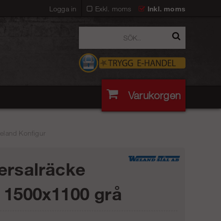
Logga in
Exkl. moms
Inkl. moms
Varukorgen
eland Konfigur
ersalräcke
 1500x1100 grå