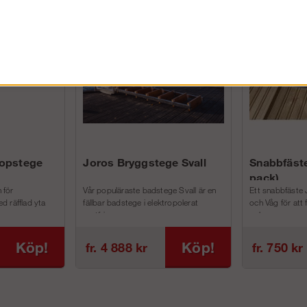
FÖRETAG EXKL. MOMS
kopstege
Joros Bryggstege Svall
Snabbfäste
pack)
 för
Vår populäraste badstege Svall är en
Ett snabbfäste 
d räfflad yta
fällbar badstege i elektropolerat
och Våg för att
rostfri...
och m...
Köp!
Köp!
fr. 4 888 kr
fr. 750 kr