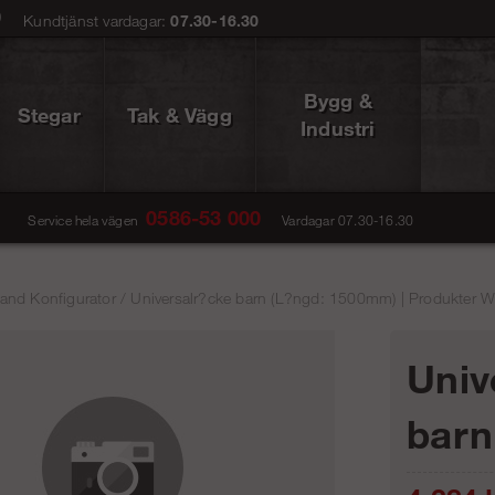
0
Kundtjänst vardagar:
07.30-16.30
Bygg &
Stegar
Tak & Vägg
Industri
0586-53 000
Service hela vägen
Vardagar 07.30-16.30
and Konfigurator
/
Universalr?cke barn (L?ngd: 1500mm) | Produkter W
Univ
barn