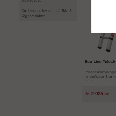
arbetsdagar.
Ca 1 veckas leverans på Tak- &
Väggprodukter.
Eco Line Teles
Perfekta hemmastegen
hemmafixaren. Steg me
för att minimera h...
fr. 2 925 kr