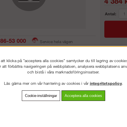
4 384
k
Antal:
86-53 000
Service hela vägen
 snabb leverans
Prisgaranti
Frakt:
tt klicka på "acceptera alla cookies" samtycker du till lagring av cookie
Artnr:
r att förbättra navigeringen på webbplatsen, analysera webbplatsens a
och bistå i våra marknadsföringsinsatser.
VÄLKOMMEN TILL
STEGPROFFSEN.SE
Läs gärna mer om vår hantering av cookies i vår
integritetspolicy
.
VÄNLIGEN VÄLJ PRIVAT ELLER FÖRETAG NEDAN.
vning
Detaljerad info
Van
Cookie-inställningar
Acceptera alla cookies
Andra köpte även
PRIVAT INKL. MOMS