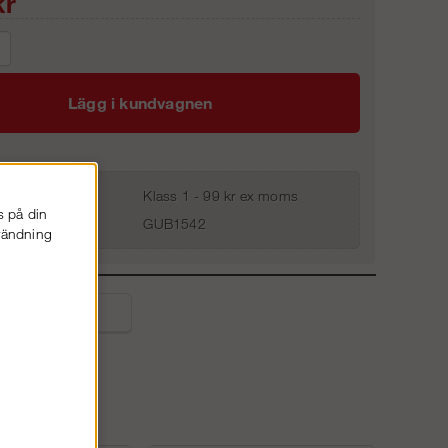
r
Lägg i kundvagnen
Klass 1 - 99 kr ex moms
s på din
GUB1542
nvändning
liga frågor