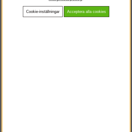
Cookie-inställningar
Acceptera alla cookies
Beskrivning
Detaljerad info
Vanliga frågor
Andra köpte även
VÄLKOMMEN TILL
STEGPROFFSEN.SE
VÄNLIGEN VÄLJ PRIVAT ELLER FÖRETAG NEDAN.
PRIVAT INKL. MOMS