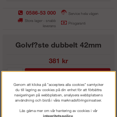
0586-53 000
Service hela vägen
Stora lager - snabb
Prisgaranti
leverans
Golvf?ste dubbelt 42mm
381
kr
Lägg i kundvagnen
Genom att klicka på "acceptera alla cookies" samtycker
du till lagring av cookies på din enhet för att förbättra
navigeringen på webbplatsen, analysera webbplatsens
användning och bistå i våra marknadsföringsinsatser.
Frakt:
Klass 1 - 99 kr ex moms
Artnr:
GUG 2000
Läs gärna mer om vår hantering av cookies i vår
integritetspolicy
.