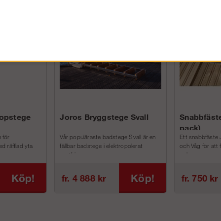
FÖRETAG EXKL. MOMS
kopstege
Joros Bryggstege Svall
Snabbfäste
pack)
 för
Vår populäraste badstege Svall är en
Ett snabbfäste 
d räfflad yta
fällbar badstege i elektropolerat
och Våg för att
rostfri...
och m...
Köp!
Köp!
fr. 4 888 kr
fr. 750 kr