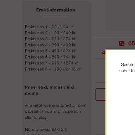
Fraktinformation
Fraktklass 1 - 99 / 124 kr
Fraktklass 2 - 199 / 249 kr
Fraktklass 3 - 299 / 374 kr
05
Fraktklass 4 - 399 / 499 kr
Fraktklass 5 - 499 / 624 kr
Stora lager -
Fraktklass 6 - 595 / 744 kr
Fraktklass 7 - 995 / 1274 kr
Genom a
Fraktklass 8 - 1950 / 2438 kr
enhet fö
Priser exkl. moms / inkl.
moms.
Beskri
Alla varor levereras direkt till dörr
oavsett om du är privatperson
eller företag.
Normal leveranstid 2-5