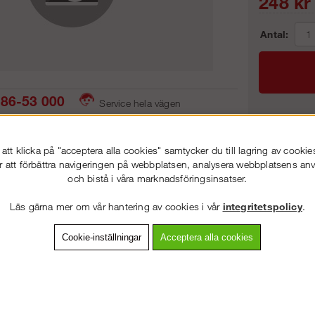
248
kr
Antal:
86-53 000
Service hela vägen
 snabb leverans
Prisgaranti
Frakt:
tt klicka på "acceptera alla cookies" samtycker du till lagring av cookie
Artnr:
r att förbättra navigeringen på webbplatsen, analysera webbplatsens a
och bistå i våra marknadsföringsinsatser.
VÄLKOMMEN TILL
STEGPROFFSEN.SE
Läs gärna mer om vår hantering av cookies i vår
integritetspolicy
.
VÄNLIGEN VÄLJ PRIVAT ELLER FÖRETAG NEDAN.
vning
Detaljerad info
Van
Cookie-inställningar
Acceptera alla cookies
Andra köpte även
PRIVAT INKL. MOMS