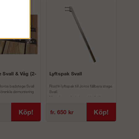
 Svall & Våg (2-
Lyftspak Svall
Joros badstege Svall
Rostfri lyftspak till Joros fällbara stege
 förenkla demontering
Svall.
Man skruvar fast denna i befintliga
inf...
Köp!
Köp!
fr. 650 kr