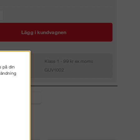
Lägg i kundvagnen
Klass 1 - 99 kr ex moms
s på din
GUV1002
nvändning
liga frågor