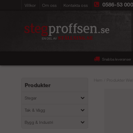
0586-53 00
Villkor
Om oss
Kontakta oss
Snabba leveranser
Hem
/
Produkter Wel
Produkter
Stegar
Tak & Vägg
Bygg & Industri