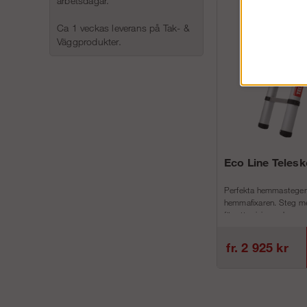
arbetsdagar.
Ca 1 veckas leverans på Tak- &
Väggprodukter.
Eco Line Teles
Perfekta hemmastegen
hemmafixaren. Steg me
för att minimera h...
fr. 2 925 kr