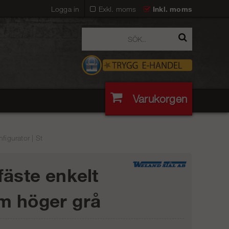
Logga in
Exkl. moms
Inkl. moms
Varukorgen
igurator | St
fäste enkelt
 höger grå