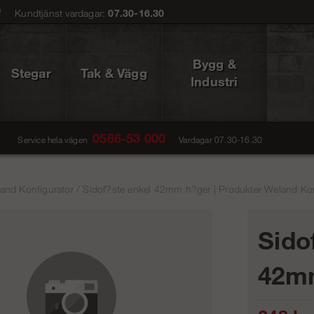
0
Kundtjänst vardagar:
07.30-16.30
Bygg &
Stegar
Tak & Vägg
Industri
0586-53 000
Service hela vägen
Vardagar 07.30-16.30
and Konfigurator
/
Sidof?ste enkel 42mm h?ger | Produkter Weland Konf
Sido
42mm