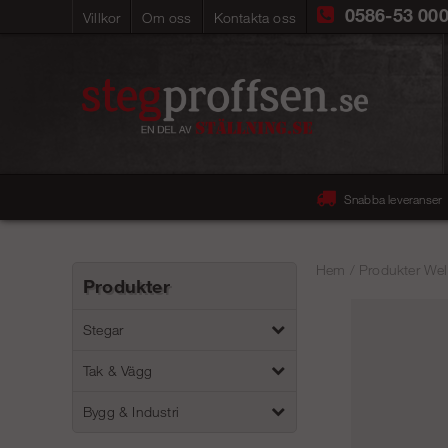
0586-53 00
Villkor
Om oss
Kontakta oss
Snabba leveranser
Hem
/
Produkter Wel
Produkter
Stegar
Tak & Vägg
Bygg & Industri