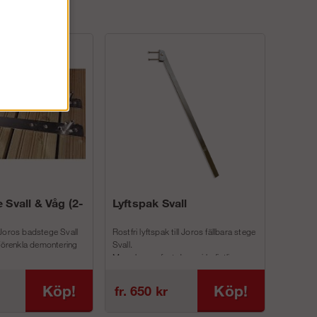
 Svall & Våg (2-
Lyftspak Svall
Joros badstege Svall
Rostfri lyftspak till Joros fällbara stege
 förenkla demontering
Svall.
Man skruvar fast denna i befintliga
inf...
Köp!
Köp!
fr. 650 kr