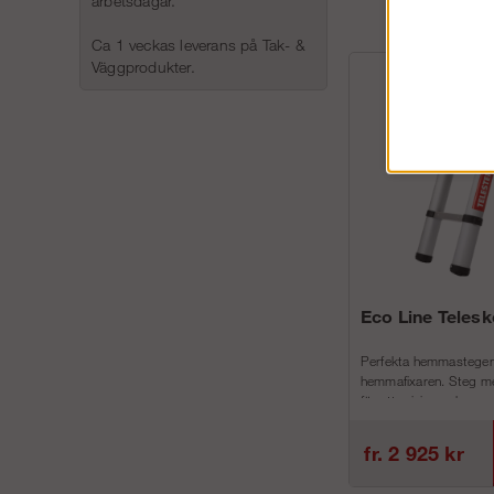
arbetsdagar.
Ca 1 veckas leverans på Tak- &
Väggprodukter.
Eco Line Teles
Perfekta hemmastegen
hemmafixaren. Steg me
för att minimera h...
fr. 2 925 kr