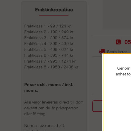
Fraktinformation
Fraktklass 1 - 99 / 124 kr
Fraktklass 2 - 199 / 249 kr
Fraktklass 3 - 299 / 374 kr
05
Fraktklass 4 - 399 / 499 kr
Fraktklass 5 - 499 / 624 kr
Stora lager -
Fraktklass 6 - 595 / 744 kr
Fraktklass 7 - 995 / 1274 kr
Fraktklass 8 - 1950 / 2438 kr
Genom a
enhet fö
Priser exkl. moms / inkl.
moms.
Alla varor levereras direkt till dörr
Beskri
oavsett om du är privatperson
eller företag.
Normal leveranstid 2-5