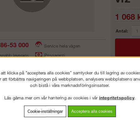
1 068
k
Antal:
86-53 000
Service hela vägen
 snabb leverans
Prisgaranti
tt klicka på "acceptera alla cookies" samtycker du till lagring av cookie
Frakt:
r att förbättra navigeringen på webbplatsen, analysera webbplatsens a
och bistå i våra marknadsföringsinsatser.
Artnr:
VÄLKOMMEN TILL
STEGPROFFSEN.SE
Läs gärna mer om vår hantering av cookies i vår
integritetspolicy
.
VÄNLIGEN VÄLJ PRIVAT ELLER FÖRETAG NEDAN.
Cookie-inställningar
Acceptera alla cookies
vning
Detaljerad info
Van
PRIVAT INKL. MOMS
Andra köpte även