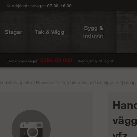
0
Kundtjänst vardagar:
07.30-16.30
Bygg &
Stegar
Tak & Vägg
Industri
0586-53 000
Service hela vägen
Vardagar 07.30-16.30
and Konfigurator
/
Handledare | Produkter Weland Konfigurator | Stegpr
Hand
vägg
vfz