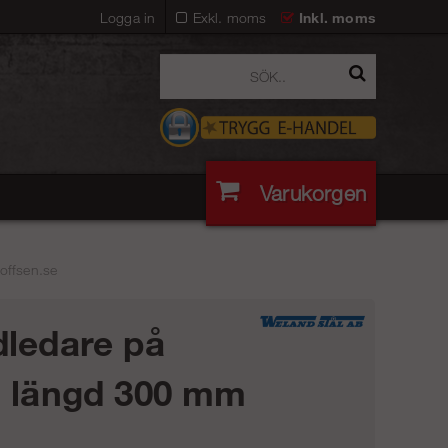
Logga in
Exkl. moms
Inkl. moms
Varukorgen
offsen.se
ledare på
 längd 300 mm