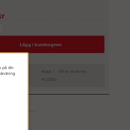
r
Lägg i kundvagnen
s på din
Klass 1 - 99 kr ex moms
nvändning
HL0300
liga frågor