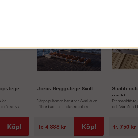
FÖRETAG EXKL. MOMS
kopstege
Joros Bryggstege Svall
Snabbfäste
pack)
 för
Vår populäraste badstege Svall är en
Ett snabbfäste 
d räfflad yta
fällbar badstege i elektropolerat
och Våg för att
rostfri...
och m...
Köp!
Köp!
fr. 4 888 kr
fr. 750 kr