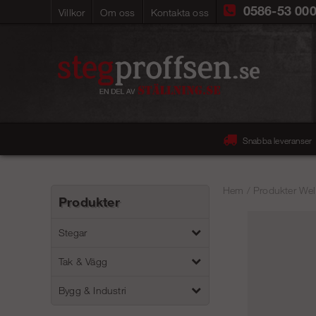
0586-53 00
Villkor
Om oss
Kontakta oss
Snabba leveranser
Hem
/
Produkter Wel
Produkter
Stegar
Tak & Vägg
Bygg & Industri