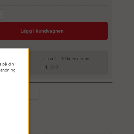
Lägg i kundvagnen
Klass 1 - 99 kr ex moms
s på din
HL1240
nvändning
liga frågor