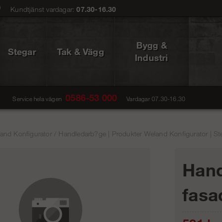
0
Kundtjänst vardagar:
07.30-16.30
Bygg &
Stegar
Tak & Vägg
Industri
0586-53 000
Service hela vägen
Vardagar 07.30-16.30
and Konfigurator
/
Handledarb?ge | Produkter Weland Konfigurator | St
Hand
fasa