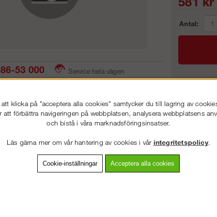
581
kr
Antal:
86-53 000
Service hela vägen
 snabb leverans
Prisgaranti
Frakt:
tt klicka på "acceptera alla cookies" samtycker du till lagring av cookie
Artnr:
r att förbättra navigeringen på webbplatsen, analysera webbplatsens a
och bistå i våra marknadsföringsinsatser.
VÄLKOMMEN TILL
STEGPROFFSEN.SE
Läs gärna mer om vår hantering av cookies i vår
integritetspolicy
.
VÄNLIGEN VÄLJ PRIVAT ELLER FÖRETAG NEDAN.
vning
Detaljerad info
Van
Cookie-inställningar
Acceptera alla cookies
Andra köpte även
PRIVAT INKL. MOMS