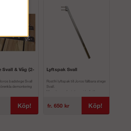
 Svall & Våg (2-
Lyftspak Svall
Joros badstege Svall
Rostfri lyftspak till Joros fällbara stege
 förenkla demontering
Svall.
Man skruvar fast denna i befintliga
inf...
Köp!
Köp!
fr. 650 kr