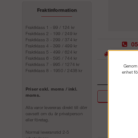
Fraktinformation
Fraktklass 1 - 99 / 124 kr
Fraktklass 2 - 199 / 249 kr
Fraktklass 3 - 299 / 374 kr
05
Fraktklass 4 - 399 / 499 kr
Fraktklass 5 - 499 / 624 kr
Stora lager -
Fraktklass 6 - 595 / 744 kr
Fraktklass 7 - 995 / 1274 kr
Genom a
Fraktklass 8 - 1950 / 2438 kr
enhet fö
Priser exkl. moms / inkl.
moms.
Beskri
Alla varor levereras direkt till dörr
oavsett om du är privatperson
eller företag.
Normal leveranstid 2-5