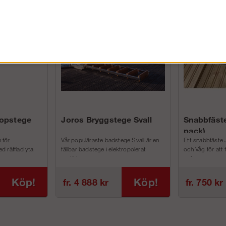
FÖRETAG EXKL. MOMS
kopstege
Joros Bryggstege Svall
Snabbfäste
pack)
 för
Vår populäraste badstege Svall är en
Ett snabbfäste 
d räfflad yta
fällbar badstege i elektropolerat
och Våg för att
rostfri...
och m...
Köp!
Köp!
fr. 4 888 kr
fr. 750 kr