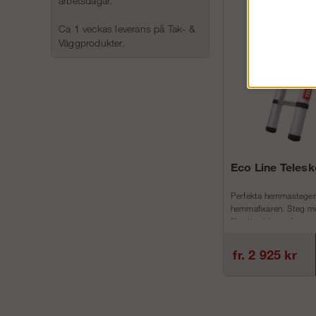
arbetsdagar.
Ca 1 veckas leverans på Tak- &
Väggprodukter.
Eco Line Teles
Perfekta hemmastegen
hemmafixaren. Steg me
för att minimera h...
fr. 2 925 kr