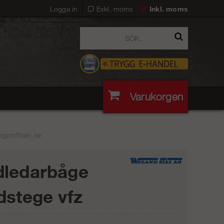
Logga in
Exkl. moms
Inkl. moms
Varukorgen
egproffsen.se
ledarbåge
dstege vfz