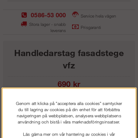
0586-53 000
Service hela vägen
Stora lager - snabb
Prisgaranti
leverans
Handledarstag fasadstege
vfz
690
kr
Lägg i kundvagnen
Genom att klicka på "acceptera alla cookies" samtycker
du till lagring av cookies på din enhet för att förbättra
navigeringen på webbplatsen, analysera webbplatsens
användning och bistå i våra marknadsföringsinsatser.
Frakt:
Klass 1 - 99 kr ex moms
Läs gärna mer om vår hantering av cookies i vår