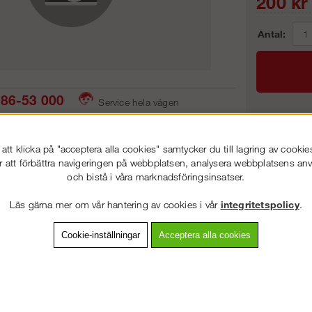
200
kr
Antal:
86-53 000
Service hela vägen
 snabb leverans
Prisgaranti
Frakt:
tt klicka på "acceptera alla cookies" samtycker du till lagring av cookie
Artnr:
r att förbättra navigeringen på webbplatsen, analysera webbplatsens a
och bistå i våra marknadsföringsinsatser.
VÄLKOMMEN TILL
STEGPROFFSEN.SE
Läs gärna mer om vår hantering av cookies i vår
integritetspolicy
.
VÄNLIGEN VÄLJ PRIVAT ELLER FÖRETAG NEDAN.
vning
Detaljerad info
Van
Cookie-inställningar
Acceptera alla cookies
Andra köpte även
PRIVAT INKL. MOMS