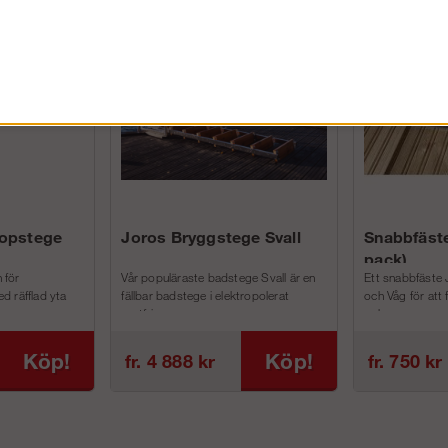
FÖRETAG EXKL. MOMS
kopstege
Joros Bryggstege Svall
Snabbfäste
pack)
 för
Vår populäraste badstege Svall är en
Ett snabbfäste 
d räfflad yta
fällbar badstege i elektropolerat
och Våg för att
rostfri...
och m...
Köp!
Köp!
fr. 4 888 kr
fr. 750 kr