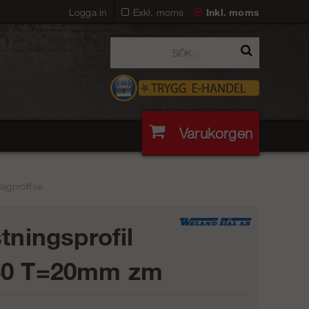
Logga in
Exkl. moms
Inkl. moms
Varukorgen
tegproffse
stningsprofil
30 T=20mm zm