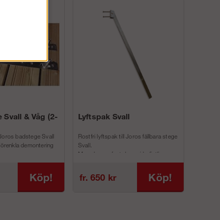
 Svall & Våg (2-
Lyftspak Svall
Joros badstege Svall
Rostfri lyftspak till Joros fällbara stege
 förenkla demontering
Svall.
Man skruvar fast denna i befintliga
inf...
Köp!
Köp!
fr. 650 kr