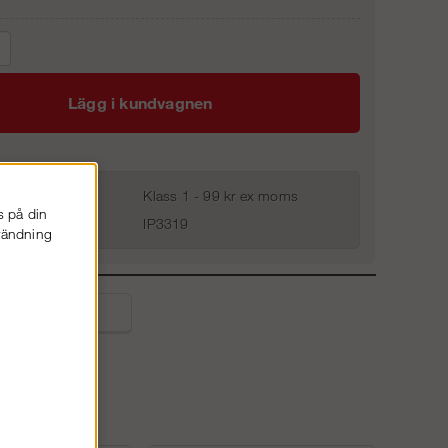
Lägg i kundvagnen
Klass 1 - 99 kr ex moms
s på din
IP3319
nvändning
liga frågor