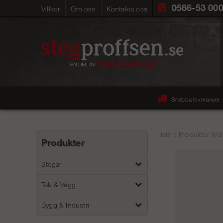
0586-53 00
Villkor
Om oss
Kontakta oss
Snabba leveranser
Hem
/
Produkter Wel
Produkter
Stegar
Tak & Vägg
Bygg & Industri