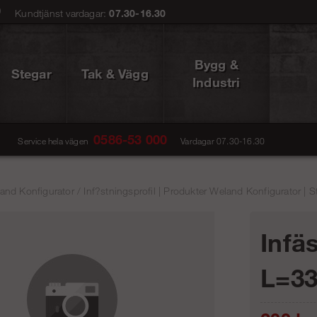
0
Kundtjänst vardagar:
07.30-16.30
Bygg &
Stegar
Tak & Vägg
Industri
0586-53 000
Service hela vägen
Vardagar 07.30-16.30
and Konfigurator
/
Inf?stningsprofil | Produkter Weland Konfigurator | S
Infä
L=3