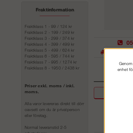
Fraktinformation
Fraktklass 1 - 99 / 124 kr
Fraktklass 2 - 199 / 249 kr
Fraktklass 3 - 299 / 374 kr
05
Fraktklass 4 - 399 / 499 kr
Fraktklass 5 - 499 / 624 kr
Stora lager -
Fraktklass 6 - 595 / 744 kr
Fraktklass 7 - 995 / 1274 kr
Genom a
Fraktklass 8 - 1950 / 2438 kr
enhet fö
Priser exkl. moms / inkl.
moms.
Beskri
Alla varor levereras direkt till dörr
oavsett om du är privatperson
eller företag.
Normal leveranstid 2-5