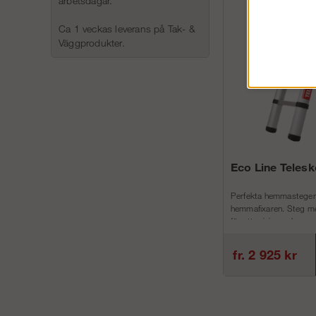
arbetsdagar.
Ca 1 veckas leverans på Tak- &
Väggprodukter.
Eco Line Teles
Perfekta hemmastegen
hemmafixaren. Steg me
för att minimera h...
fr. 2 925 kr