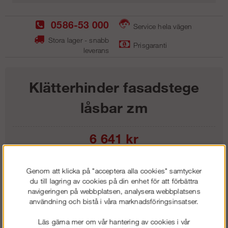
0586-53 000
Service hela vägen
Stora lager - snabb
Prisgaranti
leverans
Klätterhinder fasadstege
låsbar zm
6 641
kr
Lägg i kundvagnen
Genom att klicka på "acceptera alla cookies" samtycker
du till lagring av cookies på din enhet för att förbättra
navigeringen på webbplatsen, analysera webbplatsens
användning och bistå i våra marknadsföringsinsatser.
Frakt:
Klass 1 - 99 kr ex moms
Läs gärna mer om vår hantering av cookies i vår