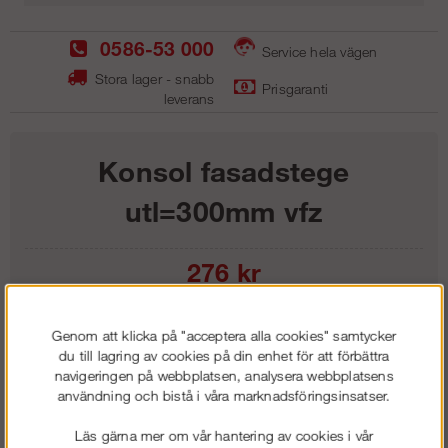
0586-53 000
Service hela vägen
Stora lager - snabb
Prisgaranti
leverans
Konsol fasadstege
utl=300mm vfz
276
kr
Lägg i kundvagnen
Genom att klicka på "acceptera alla cookies" samtycker
du till lagring av cookies på din enhet för att förbättra
navigeringen på webbplatsen, analysera webbplatsens
användning och bistå i våra marknadsföringsinsatser.
Frakt:
Klass 1 - 99 kr ex moms
Läs gärna mer om vår hantering av cookies i vår