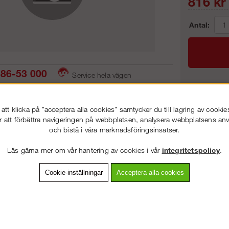
816
kr
Antal:
86-53 000
Service hela vägen
 snabb leverans
Prisgaranti
Frakt:
tt klicka på "acceptera alla cookies" samtycker du till lagring av cookie
Artnr:
r att förbättra navigeringen på webbplatsen, analysera webbplatsens a
och bistå i våra marknadsföringsinsatser.
VÄLKOMMEN TILL
STEGPROFFSEN.SE
Läs gärna mer om vår hantering av cookies i vår
integritetspolicy
.
VÄNLIGEN VÄLJ PRIVAT ELLER FÖRETAG NEDAN.
vning
Detaljerad info
Van
Cookie-inställningar
Acceptera alla cookies
Andra köpte även
PRIVAT INKL. MOMS