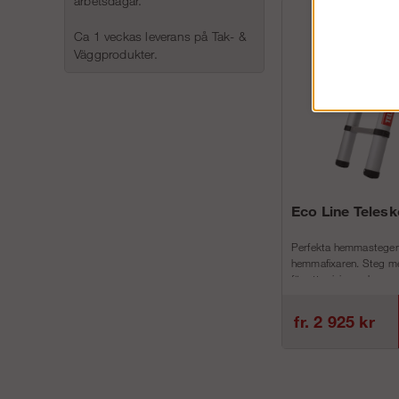
arbetsdagar.
Ca 1 veckas leverans på Tak- &
Väggprodukter.
Eco Line Teles
Perfekta hemmastegen
hemmafixaren. Steg me
för att minimera h...
fr. 2 925 kr