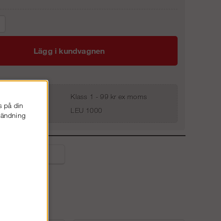
Lägg i kundvagnen
Klass 1 - 99 kr ex moms
s på din
LEU 1000
nvändning
liga frågor