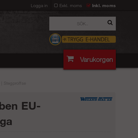
Logga in
Exkl. moms
Inkl. moms
Varukorgen
| Stegproffse
ben EU-
gga