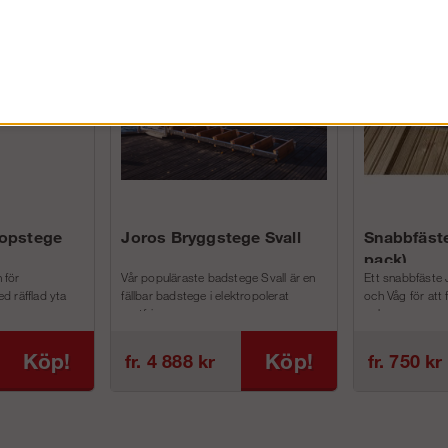
FÖRETAG EXKL. MOMS
kopstege
Joros Bryggstege Svall
Snabbfäste
pack)
 för
Vår populäraste badstege Svall är en
Ett snabbfäste 
d räfflad yta
fällbar badstege i elektropolerat
och Våg för att
rostfri...
och m...
Köp!
Köp!
fr. 4 888 kr
fr. 750 kr