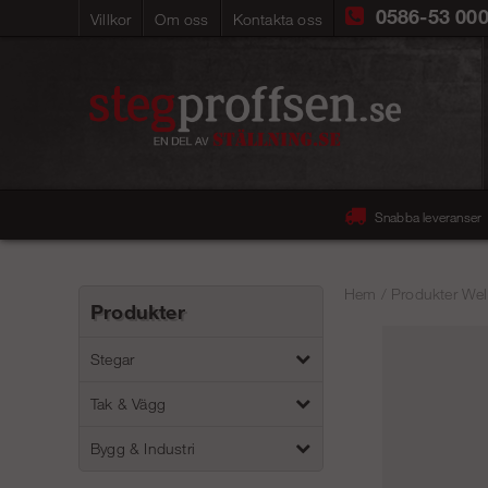
0586-53 00
Villkor
Om oss
Kontakta oss
Snabba leveranser
Hem
/
Produkter Wel
Produkter
Stegar
Tak & Vägg
Bygg & Industri