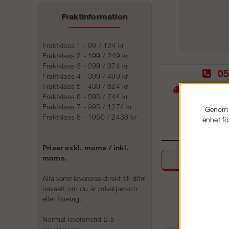
Fraktinformation
Fraktklass 1 - 99 / 124 kr
Fraktklass 2 - 199 / 249 kr
Fraktklass 3 - 299 / 374 kr
05
Fraktklass 4 - 399 / 499 kr
Fraktklass 5 - 499 / 624 kr
Stora lager -
Fraktklass 6 - 595 / 744 kr
Fraktklass 7 - 995 / 1274 kr
Genom a
Fraktklass 8 - 1950 / 2438 kr
enhet fö
Priser exkl. moms / inkl.
moms.
Beskri
Alla varor levereras direkt till dörr
oavsett om du är privatperson
eller företag.
Normal leveranstid 2-5