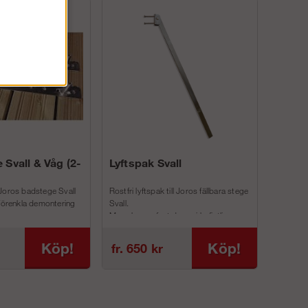
 Svall & Våg (2-
Lyftspak Svall
Joros badstege Svall
Rostfri lyftspak till Joros fällbara stege
 förenkla demontering
Svall.
Man skruvar fast denna i befintliga
inf...
Köp!
Köp!
fr. 650 kr