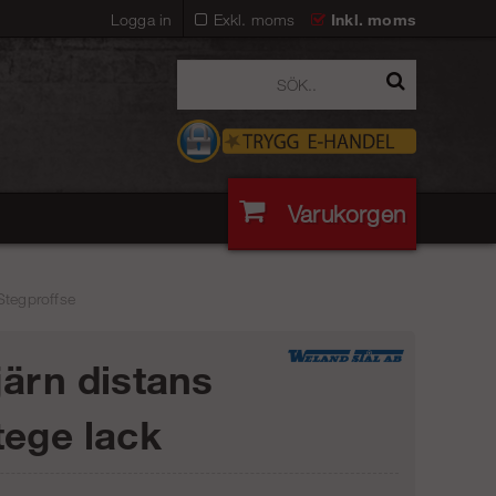
Logga in
Exkl. moms
Inkl. moms
Varukorgen
Stegproffse
järn distans
tege lack