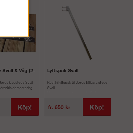
 Svall & Våg (2-
Lyftspak Svall
Joros badstege Svall
Rostfri lyftspak till Joros fällbara stege
 förenkla demontering
Svall.
Man skruvar fast denna i befintliga
inf...
Köp!
Köp!
fr. 650 kr