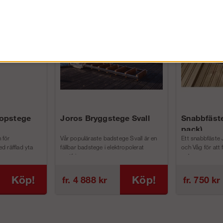
FÖRETAG EXKL. MOMS
kopstege
Joros Bryggstege Svall
Snabbfäste
pack)
 för
Vår populäraste badstege Svall är en
Ett snabbfäste 
d räfflad yta
fällbar badstege i elektropolerat
och Våg för att
rostfri...
och m...
Köp!
Köp!
fr. 4 888 kr
fr. 750 kr