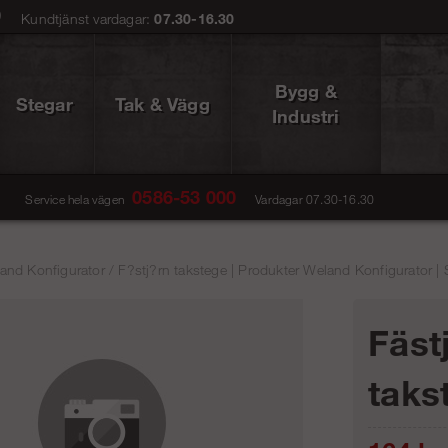
0
Kundtjänst vardagar:
07.30-16.30
Bygg &
Stegar
Tak & Vägg
Industri
0586-53 000
Service hela vägen
Vardagar 07.30-16.30
and Konfigurator
/
F?stj?rn takstege | Produkter Weland Konfigurator | 
Fäst
taks