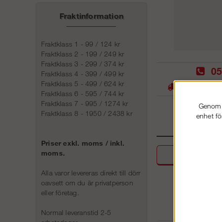
Fraktinformation
Fraktklass 1 - 99 / 124 kr
Fraktklass 2 - 199 / 249 kr
Fraktklass 3 - 299 / 374 kr
05
Fraktklass 4 - 399 / 499 kr
Fraktklass 5 - 499 / 624 kr
Stora lager -
Fraktklass 6 - 595 / 744 kr
Fraktklass 7 - 995 / 1274 kr
Genom a
Fraktklass 8 - 1950 / 2438 kr
enhet fö
Priser exkl. moms / inkl.
moms.
Beskri
Alla varor levereras direkt till dörr
oavsett om du är privatperson
eller företag.
Normal leveranstid 2-5