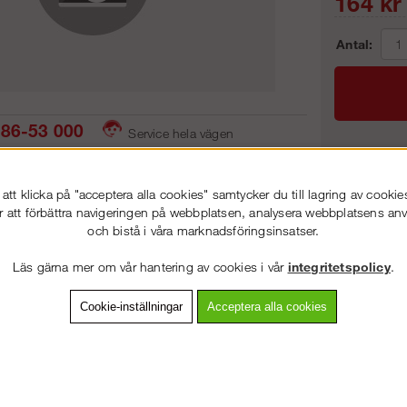
164
kr
Antal:
86-53 000
Service hela vägen
 snabb leverans
Prisgaranti
Frakt:
tt klicka på "acceptera alla cookies" samtycker du till lagring av cookie
Artnr:
r att förbättra navigeringen på webbplatsen, analysera webbplatsens a
och bistå i våra marknadsföringsinsatser.
VÄLKOMMEN TILL
STEGPROFFSEN.SE
Läs gärna mer om vår hantering av cookies i vår
integritetspolicy
.
VÄNLIGEN VÄLJ PRIVAT ELLER FÖRETAG NEDAN.
vning
Detaljerad info
Van
Cookie-inställningar
Acceptera alla cookies
Andra köpte även
PRIVAT INKL. MOMS