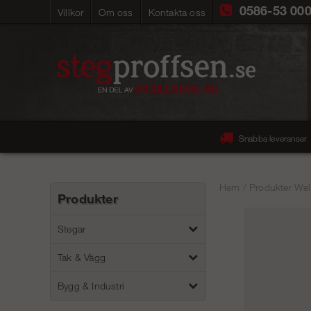
0586-53 00
Villkor
Om oss
Kontakta oss
Snabba leveranser
Hem
/
Produkter Wel
Produkter
Stegar
Tak & Vägg
Bygg & Industri