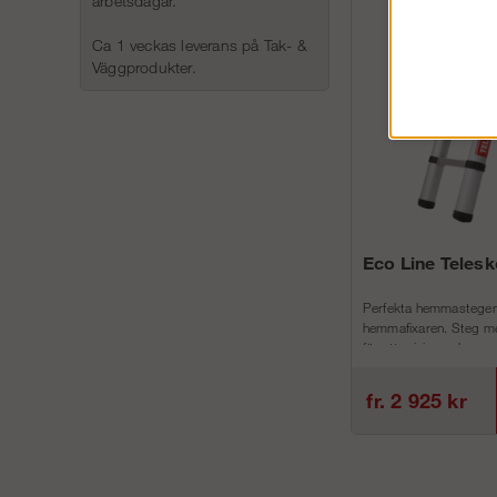
arbetsdagar.
Ca 1 veckas leverans på Tak- &
Väggprodukter.
Eco Line Teles
Perfekta hemmastegen
hemmafixaren. Steg me
för att minimera h...
fr. 2 925 kr