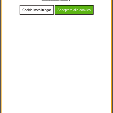
Cookie-inställningar
Acceptera alla cookies
Beskrivning
Detaljerad info
Vanliga frågor
Andra köpte även
VÄLKOMMEN TILL
STEGPROFFSEN.SE
VÄNLIGEN VÄLJ PRIVAT ELLER FÖRETAG NEDAN.
PRIVAT INKL. MOMS