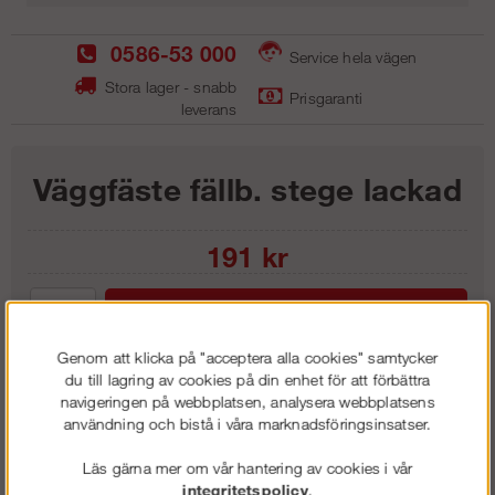
0586-53 000
Service hela vägen
Stora lager - snabb
Prisgaranti
leverans
Väggfäste fällb. stege lackad
191
kr
Lägg i kundvagnen
Genom att klicka på "acceptera alla cookies" samtycker
du till lagring av cookies på din enhet för att förbättra
navigeringen på webbplatsen, analysera webbplatsens
användning och bistå i våra marknadsföringsinsatser.
Frakt:
Klass 1 - 99 kr ex moms
Artnr:
LFS0012
Läs gärna mer om vår hantering av cookies i vår
integritetspolicy
.