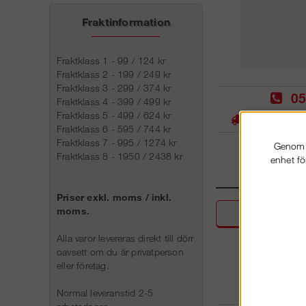
Fraktinformation
Fraktklass 1 - 99 / 124 kr
Fraktklass 2 - 199 / 249 kr
Fraktklass 3 - 299 / 374 kr
05
Fraktklass 4 - 399 / 499 kr
Fraktklass 5 - 499 / 624 kr
Stora lager -
Fraktklass 6 - 595 / 744 kr
Fraktklass 7 - 995 / 1274 kr
Genom a
Fraktklass 8 - 1950 / 2438 kr
enhet fö
Priser exkl. moms / inkl.
moms.
Beskri
Alla varor levereras direkt till dörr
oavsett om du är privatperson
eller företag.
Normal leveranstid 2-5