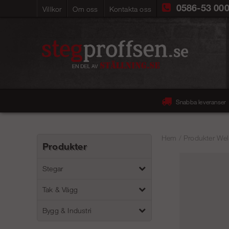
0586-53 00
Villkor
Om oss
Kontakta oss
Snabba leveranser
Hem
/
Produkter Wel
Produkter
Stegar
Tak & Vägg
Bygg & Industri