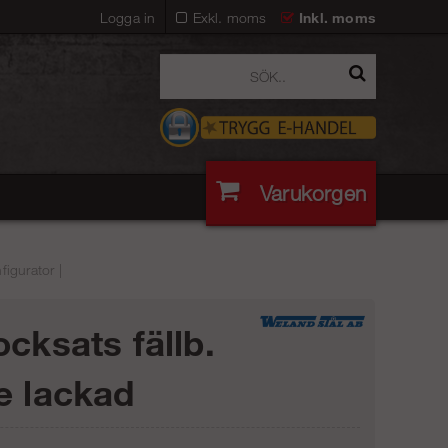
Logga in
Exkl. moms
Inkl. moms
Varukorgen
igurator |
ocksats fällb.
e lackad