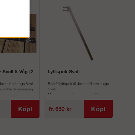
 Svall & Våg (2-
Lyftspak Svall
Joros badstege Svall
Rostfri lyftspak till Joros fällbara stege
 förenkla demontering
Svall.
Man skruvar fast denna i befintliga
inf...
Köp!
Köp!
fr. 650 kr