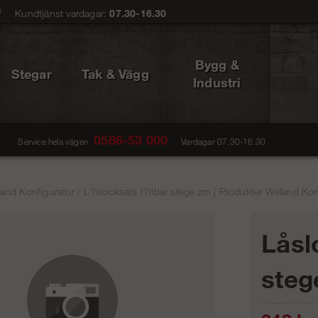
0
Kundtjänst vardagar:
07.30-16.30
Bygg &
Stegar
Tak & Vägg
Industri
0586-53 000
Service hela vägen
Vardagar 07.30-16.30
and Konfigurator
/
L?slocksats f?llbar stege zm | Produkter Weland Konf
Låsl
steg