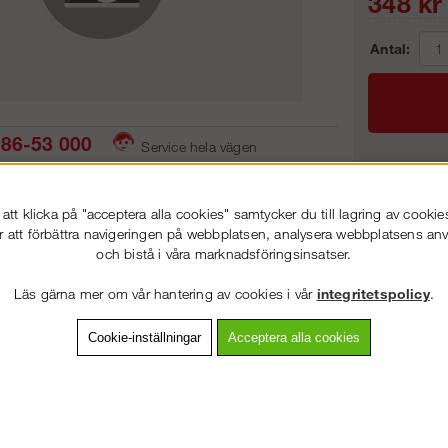
348
kr
Antal:
86-53 000
Service hela vägen
 snabb leverans
Prisgaranti
Frakt:
tt klicka på "acceptera alla cookies" samtycker du till lagring av cookie
Artnr:
r att förbättra navigeringen på webbplatsen, analysera webbplatsens a
och bistå i våra marknadsföringsinsatser.
VÄLKOMMEN TILL
STEGPROFFSEN.SE
Läs gärna mer om vår hantering av cookies i vår
integritetspolicy
.
VÄNLIGEN VÄLJ PRIVAT ELLER FÖRETAG NEDAN.
vning
Detaljerad info
Van
Cookie-inställningar
Acceptera alla cookies
Andra köpte även
PRIVAT INKL. MOMS