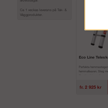
arbetsdagar.
Ca 1 veckas leverans på Tak- &
Väggprodukter.
Eco Line Teles
Perfekta hemmastegen
hemmafixaren. Steg me
för att minimera h...
fr. 2 925 kr