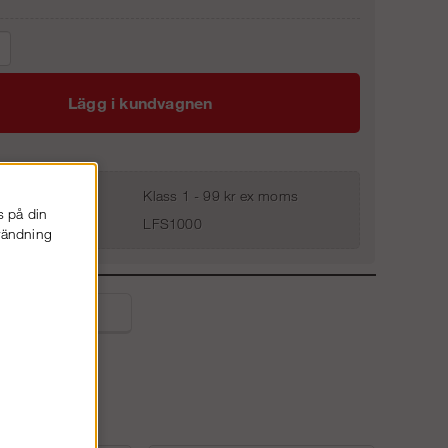
Lägg i kundvagnen
Klass 1 - 99 kr ex moms
s på din
LFS1000
nvändning
liga frågor