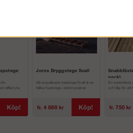
FÖRETAG EXKL. MOMS
kopstege
Joros Bryggstege Svall
Snabbfäste
pack)
 för
Vår populäraste badstege Svall är en
Ett snabbfäste 
d räfflad yta
fällbar badstege i elektropolerat
och Våg för att
rostfri...
och m...
Köp!
Köp!
fr. 4 888 kr
fr. 750 kr