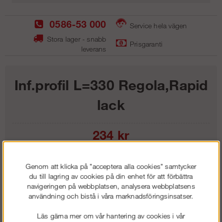
0586-53 000
Service hela vägen
Stora lager - snabb
Prisgaranti
leverans
Inf.profil L=330 Regola,Rapid
lack
234
kr
Lägg i kundvagnen
Genom att klicka på "acceptera alla cookies" samtycker
du till lagring av cookies på din enhet för att förbättra
navigeringen på webbplatsen, analysera webbplatsens
användning och bistå i våra marknadsföringsinsatser.
Frakt:
Klass 1 - 99 kr ex moms
Läs gärna mer om vår hantering av cookies i vår