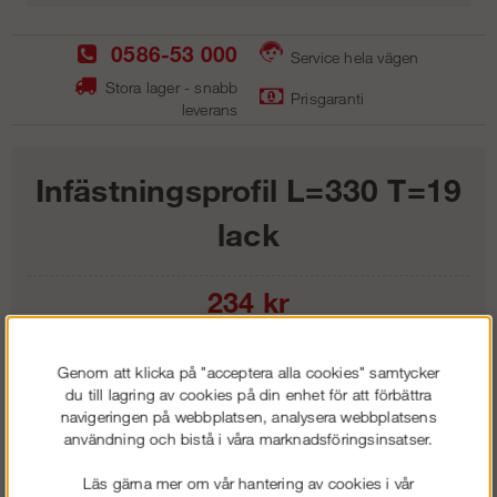
0586-53 000
Service hela vägen
Stora lager - snabb
Prisgaranti
leverans
Infästningsprofil L=330 T=19
lack
234
kr
Lägg i kundvagnen
Genom att klicka på "acceptera alla cookies" samtycker
du till lagring av cookies på din enhet för att förbättra
navigeringen på webbplatsen, analysera webbplatsens
användning och bistå i våra marknadsföringsinsatser.
Frakt:
Klass 1 - 99 kr ex moms
Läs gärna mer om vår hantering av cookies i vår