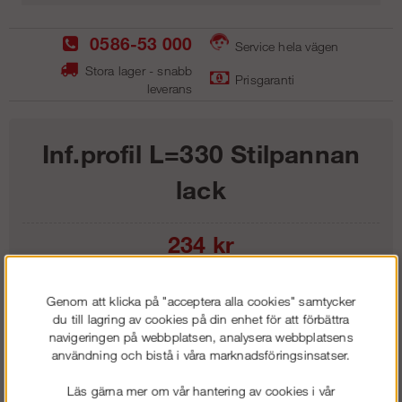
0586-53 000
Service hela vägen
Stora lager - snabb
Prisgaranti
leverans
Inf.profil L=330 Stilpannan
lack
234
kr
Lägg i kundvagnen
Genom att klicka på "acceptera alla cookies" samtycker
du till lagring av cookies på din enhet för att förbättra
navigeringen på webbplatsen, analysera webbplatsens
användning och bistå i våra marknadsföringsinsatser.
Frakt:
Klass 1 - 99 kr ex moms
Läs gärna mer om vår hantering av cookies i vår