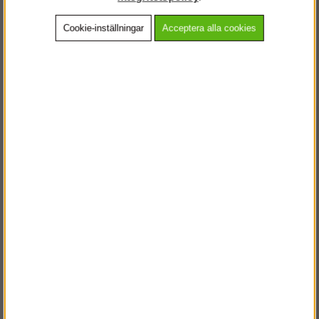
Cookie-inställningar
Acceptera alla cookies
Beskrivning
Detaljerad info
Vanliga frågor
Andra köpte även
VÄLKOMMEN TILL
STEGPROFFSEN.SE
VÄNLIGEN VÄLJ PRIVAT ELLER FÖRETAG NEDAN.
PRIVAT INKL. MOMS