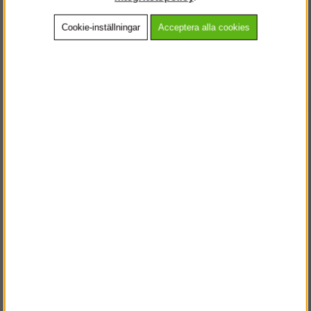
Cookie-inställningar
Acceptera alla cookies
Beskrivning
Detaljerad info
Vanliga frågor
Andra köpte även
VÄLKOMMEN TILL
STEGPROFFSEN.SE
VÄNLIGEN VÄLJ PRIVAT ELLER FÖRETAG NEDAN.
PRIVAT INKL. MOMS