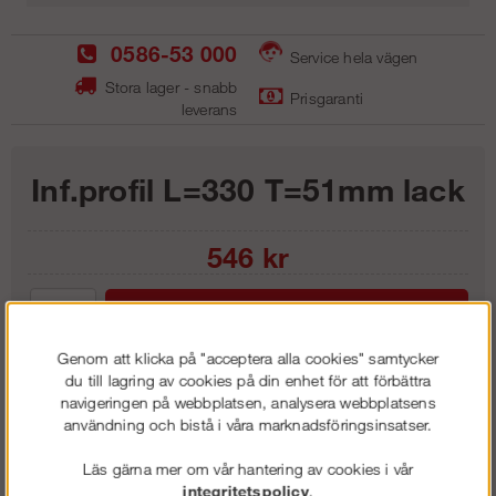
0586-53 000
Service hela vägen
Stora lager - snabb
Prisgaranti
leverans
Inf.profil L=330 T=51mm lack
546
kr
Lägg i kundvagnen
Genom att klicka på "acceptera alla cookies" samtycker
du till lagring av cookies på din enhet för att förbättra
navigeringen på webbplatsen, analysera webbplatsens
användning och bistå i våra marknadsföringsinsatser.
Frakt:
Klass 1 - 99 kr ex moms
Artnr:
LIP3318
Läs gärna mer om vår hantering av cookies i vår
integritetspolicy
.