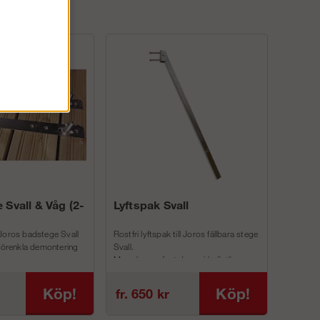
 Svall & Våg (2-
Lyftspak Svall
Joros badstege Svall
Rostfri lyftspak till Joros fällbara stege
 förenkla demontering
Svall.
Man skruvar fast denna i befintliga
inf...
Köp!
Köp!
fr. 650 kr