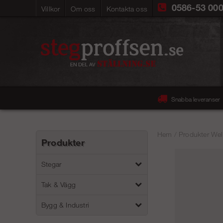
0586-53 00
Villkor
Om oss
Kontakta oss
Snabba leveranser
Hem
/
Produkter Wel
Produkter
Stegar
Tak & Vägg
Bygg & Industri