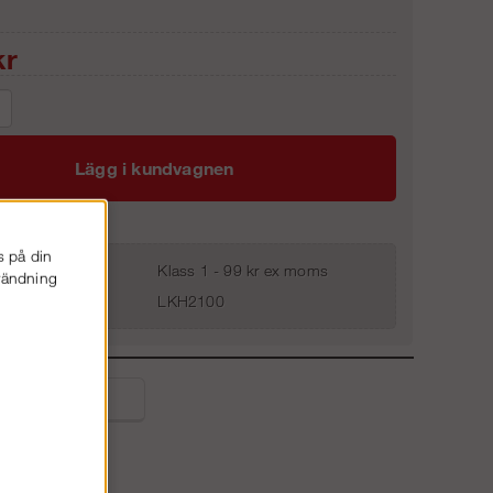
r
Lägg i kundvagnen
s på din
Klass 1 - 99 kr ex moms
nvändning
LKH2100
liga frågor