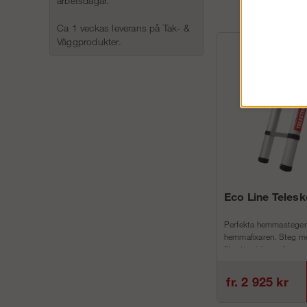
arbetsdagar.
Ca 1 veckas leverans på Tak- &
Väggprodukter.
Eco Line Teles
Perfekta hemmastegen
hemmafixaren. Steg me
för att minimera h...
fr. 2 925 kr