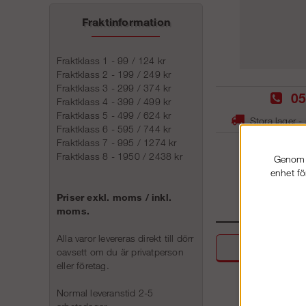
Fraktinformation
Fraktklass 1 - 99 / 124 kr
Fraktklass 2 - 199 / 249 kr
Fraktklass 3 - 299 / 374 kr
05
Fraktklass 4 - 399 / 499 kr
Fraktklass 5 - 499 / 624 kr
Stora lager -
Fraktklass 6 - 595 / 744 kr
Fraktklass 7 - 995 / 1274 kr
Fraktklass 8 - 1950 / 2438 kr
Genom a
enhet fö
Priser exkl. moms / inkl.
moms.
Alla varor levereras direkt till dörr
Beskri
oavsett om du är privatperson
eller företag.
Normal leveranstid 2-5