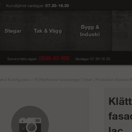
0
Kundtjänst vardagar:
07.30-16.30
Bygg &
Stegar
Tak & Vägg
Industri
0586-53 000
Service hela vägen
Vardagar 07.30-16.30
and Konfigurator
/
Kl?tterhinder fasadstege l?sbar | Produkter Weland 
Klät
fasa
lac