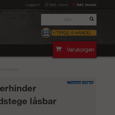
Logga in
Exkl. moms
Inkl. moms
Varukorgen
Konfigurator
terhinder
dstege låsbar