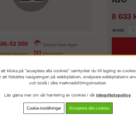
8 633
k
Antal:
86-53 000
Service hela vägen
 snabb leverans
Prisgaranti
tt klicka på "acceptera alla cookies" samtycker du till lagring av cookie
Frakt:
r att förbättra navigeringen på webbplatsen, analysera webbplatsens a
och bistå i våra marknadsföringsinsatser.
Artnr:
VÄLKOMMEN TILL
STEGPROFFSEN.SE
Läs gärna mer om vår hantering av cookies i vår
integritetspolicy
.
VÄNLIGEN VÄLJ PRIVAT ELLER FÖRETAG NEDAN.
Cookie-inställningar
Acceptera alla cookies
vning
Detaljerad info
Van
PRIVAT INKL. MOMS
Andra köpte även