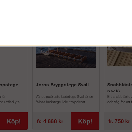
FÖRETAG EXKL. MOMS
kopstege
Joros Bryggstege Svall
Snabbfäste
pack)
 för
Vår populäraste badstege Svall är en
Ett snabbfäste 
d räfflad yta
fällbar badstege i elektropolerat
och Våg för att
rostfri...
och m...
Köp!
Köp!
fr. 4 888 kr
fr. 750 kr